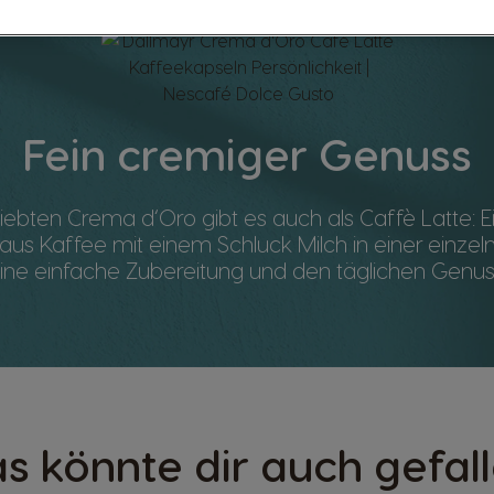
Fein cremiger Genuss
iebten Crema d‘Oro gibt es auch als Caffè Latte: E
us Kaffee mit einem Schluck Milch in einer einzel
ine einfache Zubereitung und den täglichen Genus
s könnte dir auch gefal