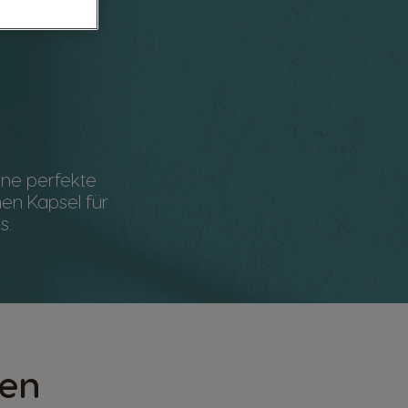
ine perfekte
nen Kapsel für
s.
len