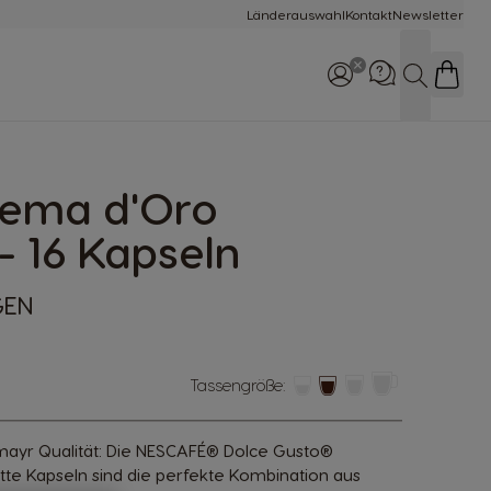
Länderauswahl
Kontakt
Newsletter
Suche
rema d'Oro
Rufe uns an
0800 365 23 48
- 16 Kapseln
GEN
Tassengröße:
mayr Qualität: Die NESCAFÉ® Dolce Gusto®
tte Kapseln sind die perfekte Kombination aus