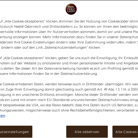
vollendetem Dallmayr Kaffee m
Milchschaum verwandelt. Diese
cremigen und ausgewogenen G
f „Alle Cookies akzeptieren“ klicken, stimmen Sie der Nutzung von Cookies (oder ähnl
dein täglicher Begleiter werden
n) durch Nestlé Österreich und Drittanbietern zu. So können wir Ihnen den bestmögli
Inhaltsstoffe
wertvolle Informationen über Ihr Nutzerverhalten sammeln, damit wir und unsere Par
erbung anzeigen können. Mehr Informationen dazu finden Sie in unserer Datenschut
anzeigen
jederzeit Ihre Cookie-Einstellungen ändern oder Ihre Zustimmung widerrufen, indem 
€ 7,85
 ändern oder auf den Link „Datenschutzeinstellungen“ klicken.
2
Rabatt wird in Warenkorb angewendet
 „Alle Cookies akzeptieren“ klicken, geben Sie uns auch die Einwilligung, Ihr Einkau
rhalten auf der Website zu analysieren und Ihnen personalisierte Inhalte und Angebot
 stellen. Bei dieser Art der Datenverarbeitung handelt es sich um Profiling gemäß Art
Verringern
Menge
E
uere Informationen finden Sie in der Datenschutzerklärung.
ie Cookies erhobenen Daten, werden teilweise auch in Drittländer übertragen. Wir wei
e im Zuge Ihrer Einwilligung damit gleichzeitig auch gemäß Art. 49 Abs. 1 S. 1 lit. a DSG
agung in ein unsicheres Drittland, einwilligen. Manche dieser Drittländer werden v
 als ein Land mit einem nach EU-Standards unzureichenden Datenschutzniveau einge
lt beispielsweise die USA, wo das Risiko besteht, dass Ihre Daten durch US-Behörden, z
Wunschliste
Wunschzettel
ungszwecken, möglicherweise auch ohne Rechtsbehelfsmöglichkeiten, verarbeitet w
nen
utzeinstellungen
Alle ablehnen
Alle Cookies