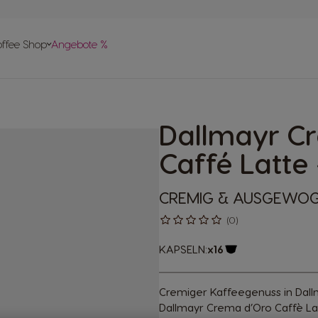
vergleich
offee Shop
Angebote %
len
 Help-
apseln
Dallmayr C
pte
Caffé Latte 
CREMIG & AUSGEWO
(0)
KAPSELN:
x16
Kapsel-Symbol
Cremiger Kaffeegenuss in Dall
Dallmayr Crema d’Oro Caffè La