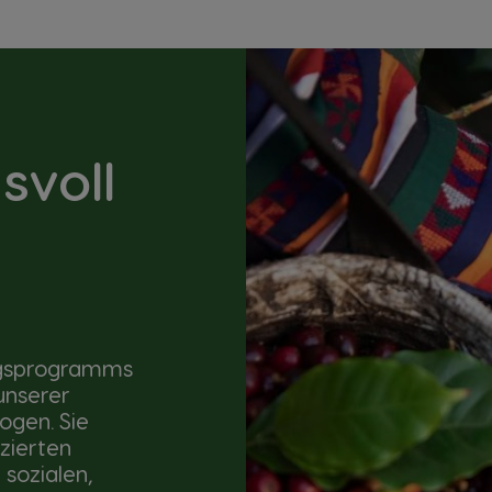
svoll
ungsprogramms
unserer
ogen. Sie
izierten
 sozialen,