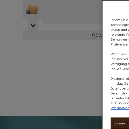
View larger image
Indem Sie au
Technologie
bieten und 
relevante W
Weitere Details 
Sie können 
Präferenzen
Wenn Sie auf
Ihr User Ve
Verfügung zu
DSGVO. Gena
Die durch d
hin, dass Si
Datenübertr
Gerichtshof
Darunter fäl
zu Überwach
Informatio
Datensch