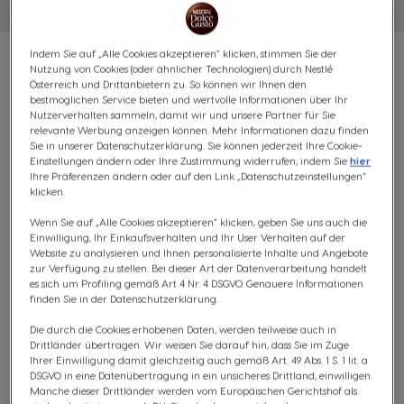
Indem Sie auf „Alle Cookies akzeptieren“ klicken, stimmen Sie der
Nutzung von Cookies (oder ähnlicher Technologien) durch Nestlé
Österreich und Drittanbietern zu. So können wir Ihnen den
bestmöglichen Service bieten und wertvolle Informationen über Ihr
Nutzerverhalten sammeln, damit wir und unsere Partner für Sie
VORTEILSPACK NESQUIK® -
relevante Werbung anzeigen können. Mehr Informationen dazu finden
Sie in unserer Datenschutzerklärung. Sie können jederzeit Ihre Cookie-
96 KAPSELN
Einstellungen ändern oder Ihre Zustimmung widerrufen, indem Sie
hier
Ihre Präferenzen ändern oder auf den Link „Datenschutzeinstellungen“
klicken.
Schokoladig & Cremig
Wenn Sie auf „Alle Cookies akzeptieren“ klicken, geben Sie uns auch die
Einwilligung, Ihr Einkaufsverhalten und Ihr User Verhalten auf der
(0)
Website zu analysieren und Ihnen personalisierte Inhalte und Angebote
zur Verfügung zu stellen. Bei dieser Art der Datenverarbeitung handelt
KAPSELN:
x96
es sich um Profiling gemäß Art 4 Nr. 4 DSGVO. Genauere Informationen
Kapsel-Symbol
finden Sie in der Datenschutzerklärung.
Erlebe den zeitlosen Geschmack von Nesquik® wie nie
Die durch die Cookies erhobenen Daten, werden teilweise auch in
Drittländer übertragen. Wir weisen Sie darauf hin, dass Sie im Zuge
zuvor! Einfach die Kapsel einlegen und in wenigen
Ihrer Einwilligung damit gleichzeitig auch gemäß Art. 49 Abs. 1 S. 1 lit. a
Sekunden dein Lieblings-Kakaogetränk mit üppigem
DSGVO in eine Datenübertragung in ein unsicheres Drittland, einwilligen.
Milchschaum genießen.
Manche dieser Drittländer werden vom Europäischen Gerichtshof als