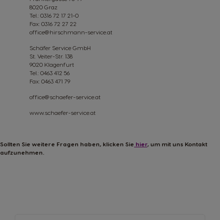
8020 Graz
Tel.: 0316 72 17 21-0
Fax: 0316 72 27 22
office@hirschmann-service.at
Schäfer Service GmbH
St. Veiter-Str. 138
9020 Klagenfurt
Tel.: 0463 412 56
Fax: 0463 471 79
office@schaefer-service.at
www.schaefer-service.at
Sollten Sie weitere Fragen haben, klicken Sie
hier
, um mit uns Kontakt
aufzunehmen.