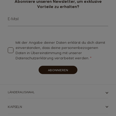
Abonniere unseren Newsletter, um exklusive
Vorteile zu erhalten?
Melde
E-Mail
dich
für
unseren
Newsletter
an:
Mit der Angabe deiner Daten erklärst du dich damit
einverstanden, dass deine personenbezogenen
Daten in Übereinstimmung mit unserer
Datenschutzerklärung verarbeitet werden.
ABONNIEREN
LÄNDERAUSWAHL
KAPSELN