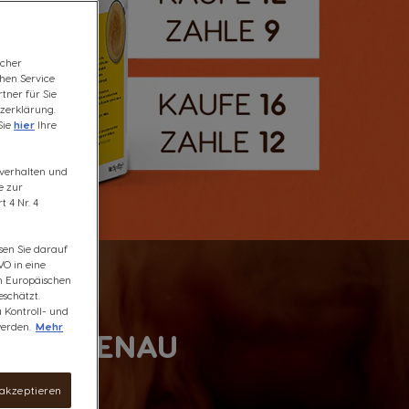
icher
chen Service
tner für Sie
zerklärung.
Sie
hier
Ihre
fsverhalten und
e zur
 4 Nr. 4
sen Sie darauf
VO in eine
om Europäischen
schätzt.
u Kontroll- und
erden.
Mehr
STO - GENAU
 akzeptieren