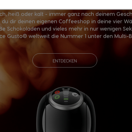
lch, heiß oder kalt - immer ganz nach deinem Ges
 du dir deinen eigenen Coffeeshop in deine vier W
eiße Schokoladen und vieles mehr in nur wenigen Se
 Gusto® weltweit die Nummer 1 unter den Multi-B
ENTDECKEN