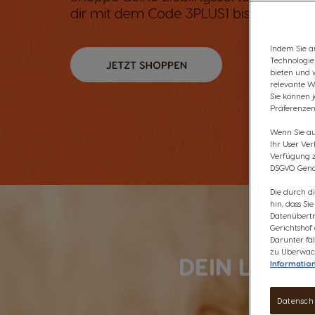
Indem Sie au
Technologie
bieten und 
relevante W
Sie können 
Präferenzen
Wenn Sie auf
Ihr User Ve
Verfügung zu
DSGVO. Gena
Die durch d
hin, dass Si
Datenübertr
Gerichtshof
Darunter fäl
zu Überwach
DEIN LIEBL
Informatio
Datensch