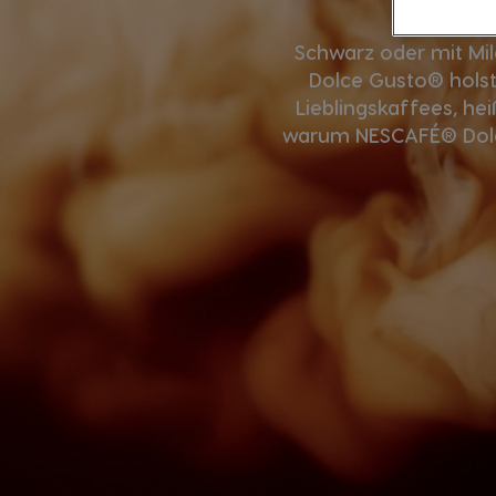
Schwarz oder mit Mi
Dolce Gusto® holst
Lieblingskaffees, h
warum NESCAFÉ® Dolce