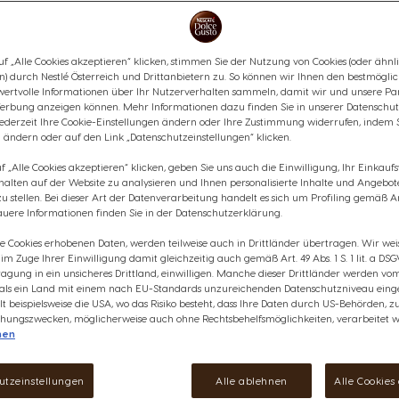
f „Alle Cookies akzeptieren“ klicken, stimmen Sie der Nutzung von Cookies (oder ähnl
n) durch Nestlé Österreich und Drittanbietern zu. So können wir Ihnen den bestmögli
wertvolle Informationen über Ihr Nutzerverhalten sammeln, damit wir und unsere Par
erbung anzeigen können. Mehr Informationen dazu finden Sie in unserer Datenschut
jederzeit Ihre Cookie-Einstellungen ändern oder Ihre Zustimmung widerrufen, indem 
 ändern oder auf den Link „Datenschutzeinstellungen“ klicken.
 „Alle Cookies akzeptieren“ klicken, geben Sie uns auch die Einwilligung, Ihr Einkau
rhalten auf der Website zu analysieren und Ihnen personalisierte Inhalte und Angebot
 stellen. Bei dieser Art der Datenverarbeitung handelt es sich um Profiling gemäß Art
uere Informationen finden Sie in der Datenschutzerklärung.
ie Cookies erhobenen Daten, werden teilweise auch in Drittländer übertragen. Wir wei
e im Zuge Ihrer Einwilligung damit gleichzeitig auch gemäß Art. 49 Abs. 1 S. 1 lit. a DSG
agung in ein unsicheres Drittland, einwilligen. Manche dieser Drittländer werden v
 als ein Land mit einem nach EU-Standards unzureichenden Datenschutzniveau einge
lt beispielsweise die USA, wo das Risiko besteht, dass Ihre Daten durch US-Behörden, z
ungszwecken, möglicherweise auch ohne Rechtsbehelfsmöglichkeiten, verarbeitet w
INGSKAFFEE MIT DOLCE GU
nen
SO, WIE DU IHN MAGST
utzeinstellungen
Alle ablehnen
Alle Cookies