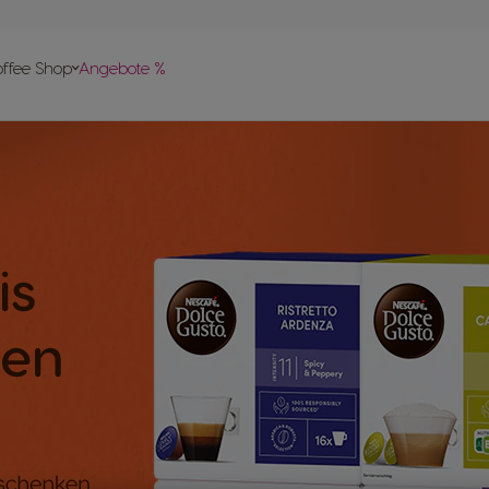
vergleich
offee Shop
Angebote %
len
 Help-
apseln
pte