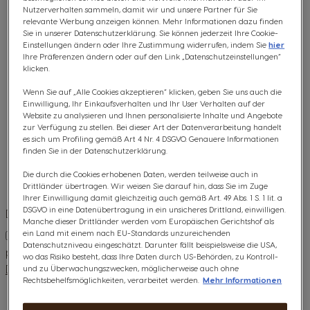
Nutzerverhalten sammeln, damit wir und unsere Partner für Sie
relevante Werbung anzeigen können. Mehr Informationen dazu finden
Sie in unserer Datenschutzerklärung. Sie können jederzeit Ihre Cookie-
Bestellnummer
Einstellungen ändern oder Ihre Zustimmung widerrufen, indem Sie
hier
Ihre Präferenzen ändern oder auf den Link „Datenschutzeinstellungen“
klicken.
Wenn Sie auf „Alle Cookies akzeptieren“ klicken, geben Sie uns auch die
Deine E-Mail-Adresse
Einwilligung, Ihr Einkaufsverhalten und Ihr User Verhalten auf der
Website zu analysieren und Ihnen personalisierte Inhalte und Angebote
zur Verfügung zu stellen. Bei dieser Art der Datenverarbeitung handelt
es sich um Profiling gemäß Art 4 Nr. 4 DSGVO. Genauere Informationen
finden Sie in der Datenschutzerklärung.
Deine Telefonnummer (für eventuelle Rückfragen)
Die durch die Cookies erhobenen Daten, werden teilweise auch in
Drittländer übertragen. Wir weisen Sie darauf hin, dass Sie im Zuge
Ihrer Einwilligung damit gleichzeitig auch gemäß Art. 49 Abs. 1 S. 1 lit. a
DSGVO in eine Datenübertragung in ein unsicheres Drittland, einwilligen.
Datenschutzerklärung
Manche dieser Drittländer werden vom Europäischen Gerichtshof als
ein Land mit einem nach EU-Standards unzureichenden
Mit der Angabe deiner Daten bestätigst du, dass deine
Datenschutzniveau eingeschätzt. Darunter fällt beispielsweise die USA,
personenbezogenen Daten gemäss unserer
wo das Risiko besteht, dass Ihre Daten durch US-Behörden, zu Kontroll-
Datenschutzerklärung
verarbeitet.
und zu Überwachungszwecken, möglicherweise auch ohne
Rechtsbehelfsmöglichkeiten, verarbeitet werden.
Mehr Informationen