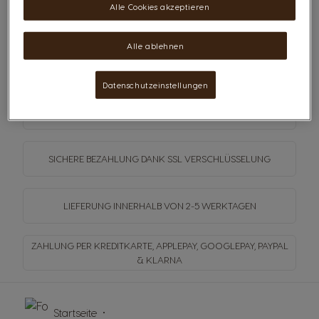
Alle Cookies akzeptieren
WIDERRUF BESTÄTIGEN
Alle ablehnen
Datenschutzeinstellungen
VERSANDKOSTENFREI
AB 30€
SICHERE BEZAHLUNG DANK SSL
VERSCHLÜSSELUNG
LIEFERUNG INNERHALB
VON 2-5 WERKTAGEN
ZAHLUNG PER KREDITKARTE, APPLEPAY, GOOGLEPAY,
PAYPAL
& KLARNA
Startseite