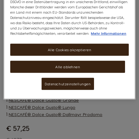
DSGVO in eine Datenübertragung in ein unsicheres Drittland, einwilligen.
Espresso, bis zu dem sanften Café Au Lait. Eine Sorte für
Manche dieser Drittländer werden vom Europäischen Gerichtshof als
jeden Moment des Tages.
ein Land mit einem nach EU-Standards unzureichenden
Datenschutzniveau eingeschätzt. Darunter fällt beispielsweise die USA,
Diese Aktion ist nicht mit anderen aktuellen Angeboten
wo das Risiko besteht, dass Ihre Daten durch US-Behörden, zu Kontroll-
und zu Überwachungszwecken, möglicherweise auch ohne
oder Rabatten kombinierbar, einschließlich Gutscheinen,
Rechtsbehelfsmöglichkeiten, verarbeitet werden.
Mehr Informationen
Aktionscodes und Vorteilspacks.
Dieses Paket enthält:
Alle Cookies akzeptieren
1
NESCAFÉ® Dolce Gusto® Nesquik
1
NESCAFÉ® Dolce Gusto® Espresso Intenso
Alle ablehnen
1
NESCAFÉ® Dolce Gusto® Latte Macchiato
1
STARBUCKS® White Mocha
Datenschutzeinstellungen
1
NESCAFÉ® Dolce Gusto® Cappuccino
1
NESCAFÉ® Dolce Gusto® Café au Lait
1
NESCAFÉ® Dolce Gusto® Grande
1
NESCAFÉ® Dolce Gusto® Lungo
1
NESCAFÉ® Dolce Gusto® Dallmayr Prodomo
€ 57,25
The price depends on the chosen options