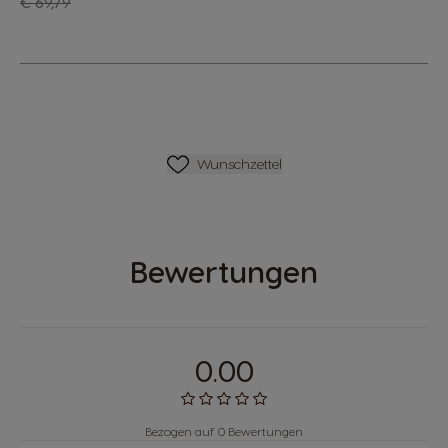
Regulärer Preis
€ 69,79
Wunschliste
Wunschzettel
Bewertungen
0.00
Bezogen auf 0 Bewertungen