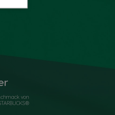
er
eschmack von
. STARBUCKS®