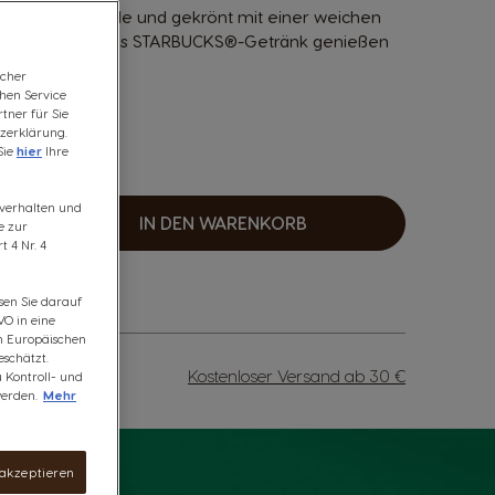
ißer Schokolade und gekrönt mit einer weichen
errlich vertrautes STARBUCKS®-Getränk genießen
icher
chen Service
tner für Sie
zerklärung.
Sie
hier
Ihre
5 Punkte
fsverhalten und
IN DEN WARENKORB
e zur
rhöhen
 4 Nr. 4
sen Sie darauf
VO in eine
om Europäischen
schätzt.
Kostenloser Versand ab 30 €
u Kontroll- und
erden.
Mehr
 akzeptieren