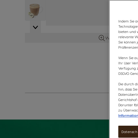
View larger image
Indem Sie au
Technologie
bieten und 
relevante W
Weitere Details 
Sie können 
Präferenzen
Wenn Sie auf
Ihr User Ve
Verfügung zu
DSGVO. Gena
Die durch d
hin, dass Si
Datenübertr
Gerichtshof
Darunter fäl
zu Überwach
Informatio
Datensch