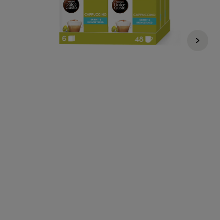
Regulärer Preis
€ 47,10
€ 40,02