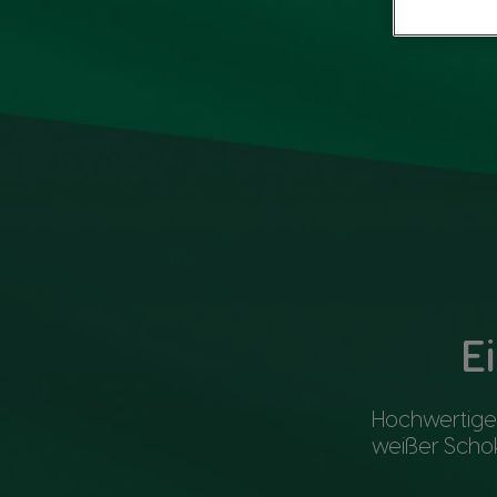
E
Hochwertige
weißer Scho