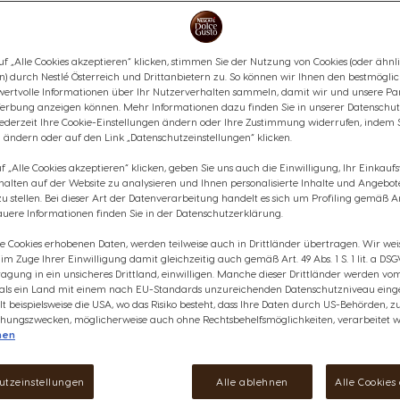
köstlichen Geschmack nach we
Schaumschicht, damit du ein h
kannst.
f „Alle Cookies akzeptieren“ klicken, stimmen Sie der Nutzung von Cookies (oder ähnl
Inhaltsstoffe
n) durch Nestlé Österreich und Drittanbietern zu. So können wir Ihnen den bestmögli
wertvolle Informationen über Ihr Nutzerverhalten sammeln, damit wir und unsere Par
erbung anzeigen können. Mehr Informationen dazu finden Sie in unserer Datenschut
anzeigen
€ 6,99
jederzeit Ihre Cookie-Einstellungen ändern oder Ihre Zustimmung widerrufen, indem 
17
 ändern oder auf den Link „Datenschutzeinstellungen“ klicken.
Rabatt wird in Warenkorb angewendet
 „Alle Cookies akzeptieren“ klicken, geben Sie uns auch die Einwilligung, Ihr Einkau
rhalten auf der Website zu analysieren und Ihnen personalisierte Inhalte und Angebot
Verringern
Menge
E
 stellen. Bei dieser Art der Datenverarbeitung handelt es sich um Profiling gemäß Art
uere Informationen finden Sie in der Datenschutzerklärung.
ie Cookies erhobenen Daten, werden teilweise auch in Drittländer übertragen. Wir wei
e im Zuge Ihrer Einwilligung damit gleichzeitig auch gemäß Art. 49 Abs. 1 S. 1 lit. a DSG
agung in ein unsicheres Drittland, einwilligen. Manche dieser Drittländer werden v
 als ein Land mit einem nach EU-Standards unzureichenden Datenschutzniveau einge
Wunschliste
lt beispielsweise die USA, wo das Risiko besteht, dass Ihre Daten durch US-Behörden, z
Wunschzettel
ungszwecken, möglicherweise auch ohne Rechtsbehelfsmöglichkeiten, verarbeitet w
nen
utzeinstellungen
Alle ablehnen
Alle Cookies