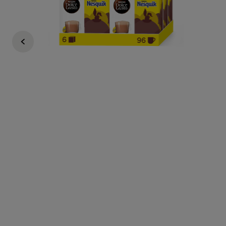
Regulärer Preis
€ 47,10
€ 40,02