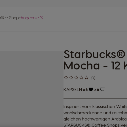
vergleich
offee Shop
Angebote %
len
 Help-
apseln
Starbucks®
pte
Mocha - 12 
(0)
KAPSELN:
x6
x6
Kapsel-Symbol
Kapsel-Symb
Inspiriert vom klassischen Wh
wohlschmeckende und reichhalt
gleichen hochwertigen Arabica
STARBUCKS® Coffee Shops ver