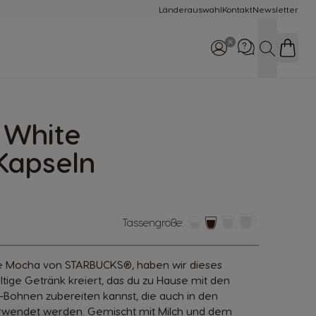
Länderauswahl
Kontakt
Newsletter
Suche
 White
Rufe uns an
0800 365 23 48
Kapseln
Tassengröße:
ol
ite Mocha von STARBUCKS®, haben wir dieses
ige Getränk kreiert, das du zu Hause mit den
-Bohnen zubereiten kannst, die auch in den
wendet werden. Gemischt mit Milch und dem