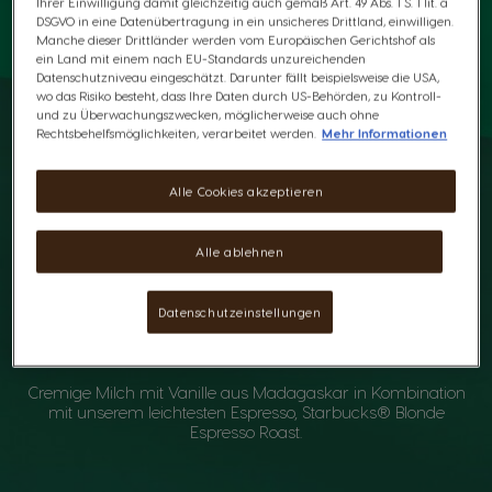
Ihrer Einwilligung damit gleichzeitig auch gemäß Art. 49 Abs. 1 S. 1 lit. a
DSGVO in eine Datenübertragung in ein unsicheres Drittland, einwilligen.
Manche dieser Drittländer werden vom Europäischen Gerichtshof als
ein Land mit einem nach EU-Standards unzureichenden
Datenschutzniveau eingeschätzt. Darunter fällt beispielsweise die USA,
wo das Risiko besteht, dass Ihre Daten durch US-Behörden, zu Kontroll-
und zu Überwachungszwecken, möglicherweise auch ohne
Rechtsbehelfsmöglichkeiten, verarbeitet werden.
Mehr Informationen
Alle Cookies akzeptieren
Alle ablehnen
Datenschutzeinstellungen
Ein feiner Vanille-Traum
Cremige Milch mit Vanille aus Madagaskar in Kombination
mit unserem leichtesten Espresso, Starbucks® Blonde
Espresso Roast.