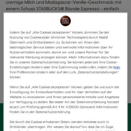
cremige Milch und Madagascar-Vanille-Geschmack mit
einem Schuss STARBUCKS® Blonde Espresso - einfach
zubereitet mit deiner NESCAFÉ® Dolce Gusto®
Maschine.
Inhaltsstoffe
Indem Sie auf „Alle Cookies akzeptieren“ klicken, stimmen Sie der
Nutzung von Cookies (oder ähnlicher Technologien) durch Nestlé
€ 6,99
Österreich und Drittanbietern zu. So können wir Ihnen den
bestmöglichen Service bieten und wertvolle Informationen über Ihr
175 Punkte
Rabatt wird in Warenkorb angewendet
Nutzerverhalten sammeln, damit wir und unsere Partner für Sie
relevante Werbung anzeigen können. Mehr Informationen dazu finden
Sie in unserer Datenschutzerklärung. Sie können jederzeit Ihre Cookie-
Einstellungen ändern oder Ihre Zustimmung widerrufen, indem Sie
hier
Ihre Präferenzen ändern oder auf den Link „Datenschutzeinstellungen“
Kostenloser Versand ab 30 €
klicken.
Wenn Sie auf „Alle Cookies akzeptieren“ klicken, geben Sie uns auch die
Einwilligung, Ihr Einkaufsverhalten und Ihr User Verhalten auf der
Wunschliste
Wunschzettel
Website zu analysieren und Ihnen personalisierte Inhalte und Angebote
zur Verfügung zu stellen. Bei dieser Art der Datenverarbeitung handelt
es sich um Profiling gemäß Art 4 Nr. 4 DSGVO. Genauere Informationen
finden Sie in der Datenschutzerklärung.
Die durch die Cookies erhobenen Daten, werden teilweise auch in
Drittländer übertragen. Wir weisen Sie darauf hin, dass Sie im Zuge