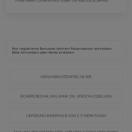
Finde diesen Coffee einfach super! Die Röstung ist perfekt
Nur registrierte Benutzer können Rezensionen schreiben.
Bitte
Anmelden
oder
Konto erstellen
.
VERSANDKOSTENFREI
AB 30€
SICHERE BEZAHLUNG DANK SSL
VERSCHLÜSSELUNG
LIEFERUNG INNERHALB
VON 2-5 WERKTAGEN
ZAHLUNG PER KREDITKARTE, APPLEPAY, GOOGLEPAY,
PAYPAL