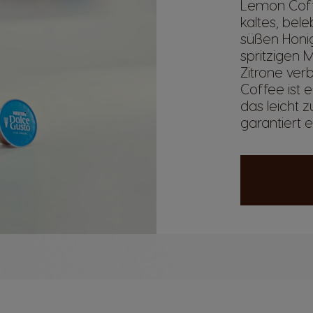
Lemon Coff
kaltes, bel
süßen Honig
spritzigen 
Zitrone ver
Coffee ist 
das leicht z
garantiert er