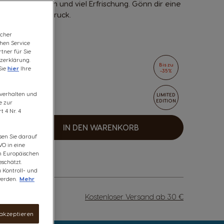
äftigen Aromen und viel Erfrischung. Gönn dir eine
fach auf Knopfdruck.
icher
chen Service
tner für Sie
zerklärung.
Bis zu
Sie
hier
Ihre
-35%
00 Punkte
fsverhalten und
LIMITED
EDITION
e zur
 4 Nr. 4
IN DEN WARENKORB
rhöhen
sen Sie darauf
VO in eine
om Europäischen
schätzt.
u Kontroll- und
erden.
Mehr
Kostenloser Versand ab 30 €
 akzeptieren