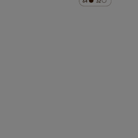
Regulärer Preis
€ 46,24
€ 41,64