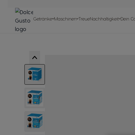
Zum Inhalt springen
Maschinen
Getränke
Maschinen
Getränke
Maschinen
Treue
Nachhaltigkeit
Dein C
Schnell
Nachbestel
Maschinen
Center
Recycle deine K
Unsere
Unsere Artikeln
Unsere Reze
Verpflichtungen
View larger image
View larger image
View larger image