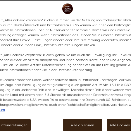
harmonischen Eiskaffees mit kr
erfrischende Pause – ganz ein
Was ist der Nutri-Score?
f „Alle Cookies akzeptieren“ klicken, stimmen Sie der Nutzung von Cookies (oder ähnl
Inhaltsstoffe
n) durch Nestlé Österreich und Drittanbietern zu. So können wir Ihnen den bestmögli
wertvolle Informationen über Ihr Nutzerverhalten sammeln, damit wir und unsere Par
€ 7,85
erbung anzeigen können. Mehr Informationen dazu finden Sie in unserer Datenschut
anzeigen
jederzeit Ihre Cookie-Einstellungen ändern oder Ihre Zustimmung widerrufen, indem 
2
Rabatt wird in Warenkorb angewendet
 ändern oder auf den Link „Datenschutzeinstellungen“ klicken.
 „Alle Cookies akzeptieren“ klicken, geben Sie uns auch die Einwilligung, Ihr Einkau
rhalten auf der Website zu analysieren und Ihnen personalisierte Inhalte und Angebot
 stellen. Bei dieser Art der Datenverarbeitung handelt es sich um Profiling gemäß Art
uere Informationen finden Sie in der Datenschutzerklärung.
Verringern
Menge
E
ie Cookies erhobenen Daten, werden teilweise auch in Drittländer übertragen. Wir wei
e im Zuge Ihrer Einwilligung damit gleichzeitig auch gemäß Art. 49 Abs. 1 S. 1 lit. a DSG
agung in ein unsicheres Drittland, einwilligen. Manche dieser Drittländer werden v
 als ein Land mit einem nach EU-Standards unzureichenden Datenschutzniveau einge
lt beispielsweise die USA, wo das Risiko besteht, dass Ihre Daten durch US-Behörden, z
ungszwecken, möglicherweise auch ohne Rechtsbehelfsmöglichkeiten, verarbeitet w
nen
Wunschliste
Wunschzettel
utzeinstellungen
Alle ablehnen
Alle Cookies