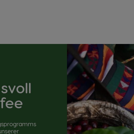
svoll
fee
ungsprogramms
unserer