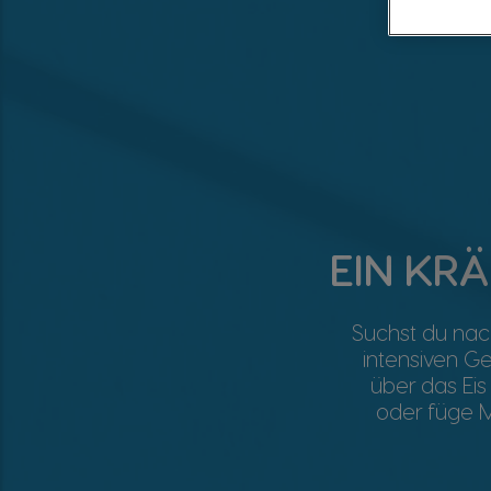
EIN KR
Suchst du nac
intensiven G
über das Eis
oder füge M