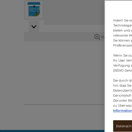
View larger image
Indem Sie au
Technologie
View larger image
bieten und 
relevante W
Weitere Details 
Sie können 
Präferenzen
View larger image
Wenn Sie auf
Ihr User Ve
Verfügung zu
DSGVO. Gena
Die durch d
hin, dass Si
Datenübertr
Gerichtshof
Darunter fäl
zu Überwach
Informatio
Datensch