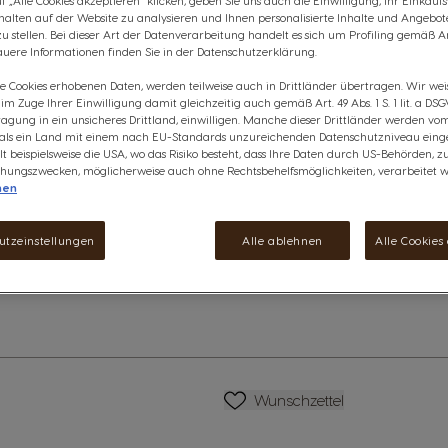
 „Alle Cookies akzeptieren“ klicken, geben Sie uns auch die Einwilligung, Ihr Einkau
Bohnen aus dem Hochland bege
rhalten auf der Website zu analysieren und Ihnen personalisierte Inhalte und Angebot
Diese Aktion ist nicht mit and
 stellen. Bei dieser Art der Datenverarbeitung handelt es sich um Profiling gemäß Art
kombinierbar, einschließlich G
uere Informationen finden Sie in der Datenschutzerklärung.
ie Cookies erhobenen Daten, werden teilweise auch in Drittländer übertragen. Wir wei
Dieses Paket enthält:
e im Zuge Ihrer Einwilligung damit gleichzeitig auch gemäß Art. 49 Abs. 1 S. 1 lit. a DSG
6
NESCAFÉ® Dolce Gusto® Dall
agung in ein unsicheres Drittland, einwilligen. Manche dieser Drittländer werden v
anzeigen
 als ein Land mit einem nach EU-Standards unzureichenden Datenschutzniveau einge
lt beispielsweise die USA, wo das Risiko besteht, dass Ihre Daten durch US-Behörden, z
€ 40,02
The price depends on the cho
ungszwecken, möglicherweise auch ohne Rechtsbehelfsmöglichkeiten, verarbeitet w
Regulärer Preis
nen
€ 47,10
utzeinstellungen
Alle ablehnen
Alle Cookies
Verringern
Menge
E
Wunschliste
Wunschzettel