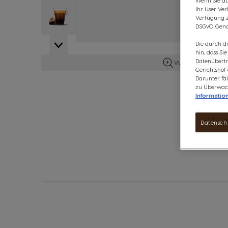
Wenn Sie auf
View larger image
Ihr User Ve
Verfügung zu
DSGVO. Gena
Die durch d
hin, dass Si
Datenübertr
Weitere Details 
Gerichtshof
Darunter fäl
zu Überwach
Informatio
Datensch