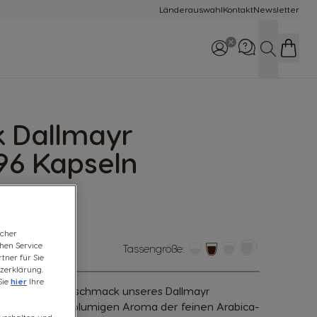
Länderauswahl
Kontakt
Newsletter
Suche
k Dallmayr
Rufe uns an
0800 365 23 48
96 Kapseln
icher
chen Service
Tassengröße:
tner für Sie
zerklärung.
Sie
hier
Ihre
inzigartigen Geschmack unseres Dallmayr
ndigen, leicht blumigen Aroma der feinen Arabica-