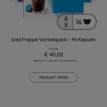
Iced Frappé Vorteilspack - 96 Kapseln
Regulärer Preis
€ 47,10
€ 40,02
PREIS PRO 1 KG: 32 € INKL. MWST., ZZGL. VERSANDKOSTEN
PRODUKT SEHEN