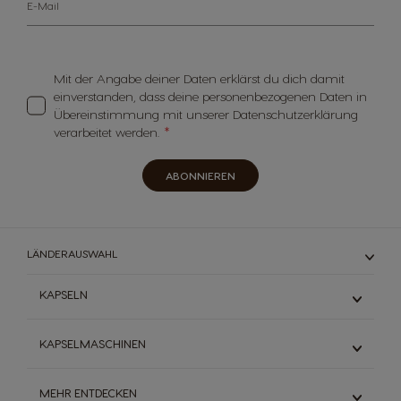
E-Mail
Mit der Angabe deiner Daten erklärst du dich damit
einverstanden, dass deine personenbezogenen Daten in
Übereinstimmung mit unserer Datenschutzerklärung
verarbeitet werden.
ABONNIEREN
LÄNDERAUSWAHL
KAPSELN
Espresso
KAPSELMASCHINEN
Schwarzkaffee
Milchkaffee
Mini Me
MEHR ENTDECKEN
Heiße Schokolade
Genio S