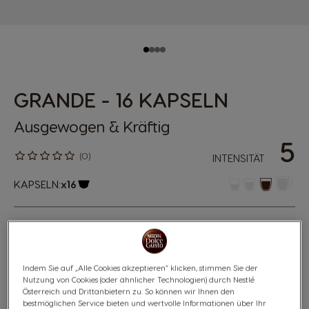
GRANDE - 16 KAPSELN
Ausgewogen & Kräftig
5
(0)
INTENSITÄT
KAPSELN:
x16
Kapsel-Symbol
Der Grande ist besonders stark im Geschmack und wird
von einer feinen Crema abgerundet. Dank der Arabica
und Robusta-Bohnen ist der Grande eine echte
Indem Sie auf „Alle Cookies akzeptieren“ klicken, stimmen Sie der
Spezialität. Das vollmundige Aroma des feinen,
Nutzung von Cookies (oder ähnlicher Technologien) durch Nestlé
gemahlenen Röstkaffees ist in den luftdichten
Österreich und Drittanbietern zu. So können wir Ihnen den
NESCAFÉ® Dolce Gusto® Kapseln sicher eingeschlossen
bestmöglichen Service bieten und wertvolle Informationen über Ihr