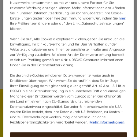
Nutzerverhalten sammeln, damit wir und unsere Partner für Sie
und wird erst bei der Zubereitung freigegeben.
relevante Werbung anzeigen können. Mehr Informationen dazu finden
Inhaltsstoffe
Sie in unserer Datenschutzerklärung. Sie können jederzeit Ihre Cookie-
Einstellungen ändern oder Ihre Zustimmung widerrufen, indem Sie
hier
€ 7,85
Ihre Präferenzen ändern oder auf den Link „Datenschutzeinstellungen“
klicken.
200 Punkte
Rabatt wird in Warenkorb angewendet
Wenn Sie auf „Alle Cookies akzeptieren“ klicken, geben Sie uns auch die
Einwilligung, Ihr Einkaufsverhalten und Ihr User Verhalten auf der
Website zu analysieren und Ihnen personalisierte Inhalte und Angebote
zur Verfügung zu stellen. Bei dieser Art der Datenverarbeitung handelt
Kostenloser Versand ab 30 €
es sich um Profiling gemäß Art 4 Nr. 4 DSGVO. Genauere Informationen
finden Sie in der Datenschutzerklärung.
Die durch die Cookies erhobenen Daten, werden teilweise auch in
Wunschliste
Wunschzettel
Drittländer übertragen. Wir weisen Sie darauf hin, dass Sie im Zuge
Ihrer Einwilligung damit gleichzeitig auch gemäß Art. 49 Abs. 1 S. 1 lit. a
DSGVO in eine Datenübertragung in ein unsicheres Drittland, einwilligen.
Manche dieser Drittländer werden vom Europäischen Gerichtshof als
ein Land mit einem nach EU-Standards unzureichenden
Datenschutzniveau eingeschätzt. Darunter fällt beispielsweise die USA,
wo das Risiko besteht, dass Ihre Daten durch US-Behörden, zu Kontroll-
und zu Überwachungszwecken, möglicherweise auch ohne
Rechtsbehelfsmöglichkeiten, verarbeitet werden.
Mehr Informationen