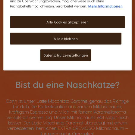
und zu Überwachungszwecken, möglicherweise auch ohne
Rechtsbehelfsmöglichkeiten, verarbeitet werden.
Mehr Informationen
Alle Cookies akzeptieren
Alle ablehnen
Datenschutzeinstellungen
Bist du eine Naschkatze?
Dann ist unser Latte Macchiato Caramel genau das Richtige
für dich. Die Kaffeekreation aus zartem Milchschaum,
kräftigem Espresso und Milch mit feinem Karamellaroma
versüßt dir deinen Tag. Unser Milchschaum jetzt sogar noch
besser: Der Latte Macchiato Caramel überzeugt mit einem
verbesserten, herrlichen EXTRA CREMOSO Milchschaum –
für noch mehr Cremigkeit.