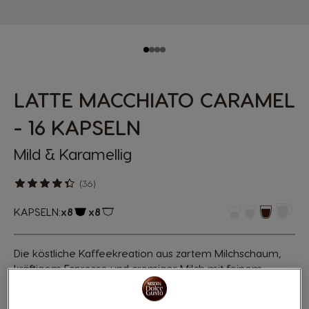
LATTE MACCHIATO CARAMEL
- 16 KAPSELN
Mild & Karamellig
(36)
KAPSELN:
x8
x8
Kapsel-Symbol
Kapsel-Symbol
Die köstliche Kaffeekreation aus zartem Milchschaum,
kräftigem Espresso und cremiger Milch mit feinem
Karamellaroma versüßt dir deinen Tag. Die Zubereitung
dauert nur eine Minute. So bleibt mehr Zeit für den