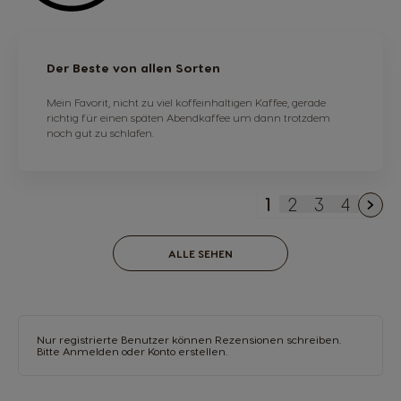
Der Beste von allen Sorten
Mein Favorit, nicht zu viel koffeinhaltigen Kaffee, gerade
richtig für einen späten Abendkaffee um dann trotzdem
noch gut zu schlafen.
1
2
3
4
Sie lesen gerade
Seite
Seite
Seite
ALLE SEHEN
Nur registrierte Benutzer können Rezensionen schreiben.
Bitte
Anmelden
oder
Konto erstellen
.