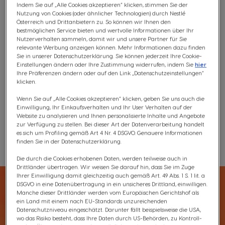
Genuss unserer leckeren, karamelligen Kaffeespezialität
Indem Sie auf „Alle Cookies akzeptieren“ klicken, stimmen Sie der
in Coffeeshop-Qualität.
Nutzung von Cookies (oder ähnlicher Technologien) durch Nestlé
Österreich und Drittanbietern zu. So können wir Ihnen den
Was ist der Nutri-Score?
bestmöglichen Service bieten und wertvolle Informationen über Ihr
Inhaltsstoffe
Nutzerverhalten sammeln, damit wir und unsere Partner für Sie
relevante Werbung anzeigen können. Mehr Informationen dazu finden
Sie in unserer Datenschutzerklärung. Sie können jederzeit Ihre Cookie-
€ 7,85
Einstellungen ändern oder Ihre Zustimmung widerrufen, indem Sie
hier
200 Punkte
Ihre Präferenzen ändern oder auf den Link „Datenschutzeinstellungen“
Rabatt wird in Warenkorb angewendet
klicken.
Wenn Sie auf „Alle Cookies akzeptieren“ klicken, geben Sie uns auch die
Einwilligung, Ihr Einkaufsverhalten und Ihr User Verhalten auf der
Website zu analysieren und Ihnen personalisierte Inhalte und Angebote
Kostenloser Versand ab 30 €
zur Verfügung zu stellen. Bei dieser Art der Datenverarbeitung handelt
es sich um Profiling gemäß Art 4 Nr. 4 DSGVO. Genauere Informationen
finden Sie in der Datenschutzerklärung.
Wunschliste
Wunschzettel
Die durch die Cookies erhobenen Daten, werden teilweise auch in
Drittländer übertragen. Wir weisen Sie darauf hin, dass Sie im Zuge
Ihrer Einwilligung damit gleichzeitig auch gemäß Art. 49 Abs. 1 S. 1 lit. a
DSGVO in eine Datenübertragung in ein unsicheres Drittland, einwilligen.
Manche dieser Drittländer werden vom Europäischen Gerichtshof als
ein Land mit einem nach EU-Standards unzureichenden
Datenschutzniveau eingeschätzt. Darunter fällt beispielsweise die USA,
wo das Risiko besteht, dass Ihre Daten durch US-Behörden, zu Kontroll-