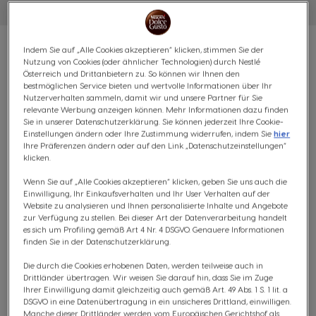
Indem Sie auf „Alle Cookies akzeptieren“ klicken, stimmen Sie der
Nutzung von Cookies (oder ähnlicher Technologien) durch Nestlé
Österreich und Drittanbietern zu. So können wir Ihnen den
bestmöglichen Service bieten und wertvolle Informationen über Ihr
VORTEILSPACK LATTE
Nutzerverhalten sammeln, damit wir und unsere Partner für Sie
relevante Werbung anzeigen können. Mehr Informationen dazu finden
Sie in unserer Datenschutzerklärung. Sie können jederzeit Ihre Cookie-
MACCHIATO - 96 KAPSELN
Einstellungen ändern oder Ihre Zustimmung widerrufen, indem Sie
hier
Ihre Präferenzen ändern oder auf den Link „Datenschutzeinstellungen“
Spektakulär & Verlockend
klicken.
Wenn Sie auf „Alle Cookies akzeptieren“ klicken, geben Sie uns auch die
(0)
Einwilligung, Ihr Einkaufsverhalten und Ihr User Verhalten auf der
Website zu analysieren und Ihnen personalisierte Inhalte und Angebote
KAPSELN:
x48
x48
zur Verfügung zu stellen. Bei dieser Art der Datenverarbeitung handelt
Kapsel-Symbol
Kapsel-Symbol
es sich um Profiling gemäß Art 4 Nr. 4 DSGVO. Genauere Informationen
finden Sie in der Datenschutzerklärung.
Genieße Schicht für Schicht deine Auszeit vom Alltag.
Die durch die Cookies erhobenen Daten, werden teilweise auch in
Die Kombination aus cremiger Milch mit einem
Drittländer übertragen. Wir weisen Sie darauf hin, dass Sie im Zuge
aromatischen Espresso aus Arabica- und Robusta-
Ihrer Einwilligung damit gleichzeitig auch gemäß Art. 49 Abs. 1 S. 1 lit. a
DSGVO in eine Datenübertragung in ein unsicheres Drittland, einwilligen.
Bohnen sowie einer großen Portion Milchschaum macht
Manche dieser Drittländer werden vom Europäischen Gerichtshof als