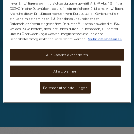
Ihrer Einwilligung damit gleichzeitig auch gemäß Art. 49 Abs. 1 S. 1 lit. a
DSGVO in eine Datenübertragung in ein unsicheres Drittland, einwilligen.
Manche dieser Drittländer werden vom Europäischen Gerichtshof als
ein Land mit einem nach EU-Standards unzureichenden
Datenschutzniveau eingeschätzt. Darunter fällt beispielsweise die USA,
wo das Risiko besteht, dass Ihre Daten durch US-Behörden, zu Kontroll-
und zu Überwachungszwecken, möglicherweise auch ohne
EIN KRÄFTIGER,
Rechtsbehelfsmöglichkeiten, verarbeitet werden.
Mehr Informationen
SPANNENDER EISKAFFEE
Alle Cookies akzeptieren
Suchst du nach einem erfrischenden Eiskaffee? Unser Iced
Alle ablehnen
Frappé bietet einen intensiven Geschmack, eine cremige
Textur und eine schöne Crema, die sich über das Eis legt.
Aktiviere die Kalt-Extraktion und trinke den Kaffee schwarz
Datenschutzeinstellungen
oder füge Milch deiner Wahl hinzu, um ein cremigeres
Erlebnis zu erhalten.