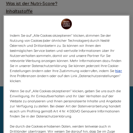
Was ist der Nutri-Score?
Inhaltsstoffe
€ 7,85
200 Punkte
Rabatt wird in Warenkorb angewendet
Indem Sie auf „Alle Cookies akzeptieren“ klicken, stimmen Sie der
Nutzung von Cookies (oder ähnlicher Technologien) durch Nestlé
Österreich und Drittanbietern zu. So können wir Ihnen den
bestmöglichen Service bieten und wertvolle Informationen über Ihr
Nutzerverhalten sammeln, damit wir und unsere Partner für Sie
Kostenloser Versand ab 30 €
relevante Werbung anzeigen können. Mehr Informationen dazu finden
Sie in unserer Datenschutzerklärung. Sie können jederzeit Ihre Cookie-
Einstellungen ändern oder Ihre Zustimmung widerrufen, indem Sie
hier
Ihre Präferenzen ändern oder auf den Link „Datenschutzeinstellungen“
Wunschliste
Wunschzettel
klicken.
Wenn Sie auf „Alle Cookies akzeptieren“ klicken, geben Sie uns auch die
Einwilligung, Ihr Einkaufsverhalten und Ihr User Verhalten auf der
Website zu analysieren und Ihnen personalisierte Inhalte und Angebote
zur Verfügung zu stellen. Bei dieser Art der Datenverarbeitung handelt
es sich um Profiling gemäß Art 4 Nr. 4 DSGVO. Genauere Informationen
finden Sie in der Datenschutzerklärung.
Die durch die Cookies erhobenen Daten, werden teilweise auch in
Drittländer übertragen. Wir weisen Sie darauf hin, dass Sie im Zuge