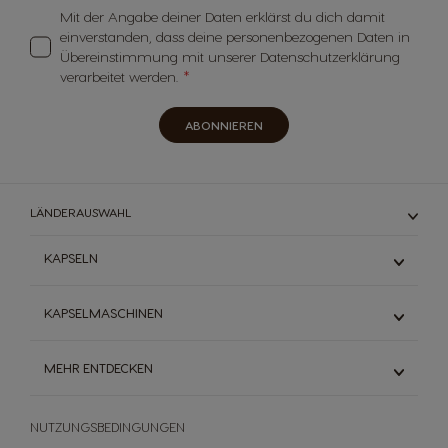
Mit der Angabe deiner Daten erklärst du dich damit
einverstanden, dass deine personenbezogenen Daten in
Übereinstimmung mit unserer Datenschutzerklärung
verarbeitet werden.
ABONNIEREN
LÄNDERAUSWAHL
KAPSELN
Espresso
KAPSELMASCHINEN
Schwarzkaffee
Milchkaffee
Mini Me
MEHR ENTDECKEN
Heiße Schokolade
Genio S
Vorteilspackungen
Lumio
Dolce Gusto® System
Starbucks
Infinissima
NUTZUNGSBEDINGUNGEN
Die Welt des Kaffees
Dallmayr
Piccolo XS