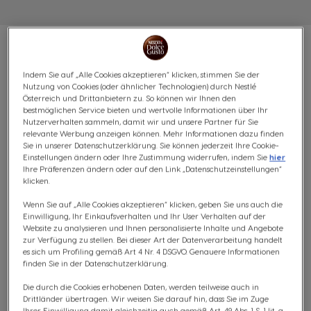
Indem Sie auf „Alle Cookies akzeptieren“ klicken, stimmen Sie der
Nutzung von Cookies (oder ähnlicher Technologien) durch Nestlé
VORTEILSPACK
Österreich und Drittanbietern zu. So können wir Ihnen den
bestmöglichen Service bieten und wertvolle Informationen über Ihr
MILCHKAFFEE - 64 KAPSELN
Nutzerverhalten sammeln, damit wir und unsere Partner für Sie
relevante Werbung anzeigen können. Mehr Informationen dazu finden
Sie in unserer Datenschutzerklärung. Sie können jederzeit Ihre Cookie-
(1)
Einstellungen ändern oder Ihre Zustimmung widerrufen, indem Sie
hier
Ihre Präferenzen ändern oder auf den Link „Datenschutzeinstellungen“
klicken.
KAPSELN:
x64
Kapsel-Symbol
Wenn Sie auf „Alle Cookies akzeptieren“ klicken, geben Sie uns auch die
Einwilligung, Ihr Einkaufsverhalten und Ihr User Verhalten auf der
Entdecke unsere Auswahl an cremigen Milchkaffees!
Website zu analysieren und Ihnen personalisierte Inhalte und Angebote
Unser Milchkaffee Bundle besteht aus jeweils einer
zur Verfügung zu stellen. Bei dieser Art der Datenverarbeitung handelt
es sich um Profiling gemäß Art 4 Nr. 4 DSGVO. Genauere Informationen
Packung Café au Lait, Cappuccino, Latte Macchiato sowie
finden Sie in der Datenschutzerklärung.
Latte Macchiato Caramel und entführt dich in die
vielfältige Welt unserer Milchkaffees. Von schaumig-
Die durch die Cookies erhobenen Daten, werden teilweise auch in
Drittländer übertragen. Wir weisen Sie darauf hin, dass Sie im Zuge
leicht bis cremig-zart ist in diesem Bundle alles dabei!
Ihrer Einwilligung damit gleichzeitig auch gemäß Art. 49 Abs. 1 S. 1 lit. a