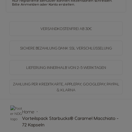
Nur registrierte Benutzer können Rezensionen schreiben.
Bitte
Anmelden
oder
Konto erstellen
.
VERSANDKOSTENFREI
AB 30€
SICHERE BEZAHLUNG DANK SSL
VERSCHLÜSSELUNG
LIEFERUNG INNERHALB
VON 2-5 WERKTAGEN
ZAHLUNG PER KREDITKARTE, APPLEPAY, GOOGLEPAY,
PAYPAL
& KLARNA
Home
Vorteilspack Starbucks® Caramel Macchiato -
72 Kapseln