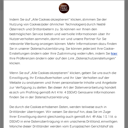
Indem Sie auf „Alle Cookies akzeptieren“ klicken, stimmen Sie der
Nutzung von Cookies (oder ähnlicher Technologien) durch Nestlé
Österreich und Drittanbietern zu. So können wir Ihnen den
bestmöglichen Service bieten und wertvolle Informationen über Ihr
VORTEILSPACK STARBUCKS®
Nutzerverhalten sammeln, damit wir und unsere Partner für Sie
relevante Werbung anzeigen können. Mehr Informationen dazu finden
Sie in unserer Datenschutzerklärung. Sie können jederzeit Ihre Cookie-
CARAMEL MACCHIATO - 72
Einstellungen ändern oder Ihre Zustimmung widerrufen, indem Sie
hier
Ihre Präferenzen ändern oder auf den Link „Datenschutzeinstellungen“
KAPSELN
klicken.
Wenn Sie auf „Alle Cookies akzeptieren“ klicken, geben Sie uns auch die
Mit Karamell aromatisiert
Einwilligung, Ihr Einkaufsverhalten und Ihr User Verhalten auf der
Website zu analysieren und Ihnen personalisierte Inhalte und Angebote
(0)
zur Verfügung zu stellen. Bei dieser Art der Datenverarbeitung handelt
es sich um Profiling gemäß Art 4 Nr. 4 DSGVO. Genauere Informationen
finden Sie in der Datenschutzerklärung.
KAPSELN:
x36
x36
Kapsel-Symbol
Kapsel-Symbol
Die durch die Cookies erhobenen Daten, werden teilweise auch in
Drittländer übertragen. Wir weisen Sie darauf hin, dass Sie im Zuge
Genieße den cremigen und karamelligen Geschmack,
Ihrer Einwilligung damit gleichzeitig auch gemäß Art. 49 Abs. 1 S. 1 lit. a
DSGVO in eine Datenübertragung in ein unsicheres Drittland, einwilligen.
inspiriert vom beliebten STARBUCKS® Caramel
Manche dieser Drittländer werden vom Europäischen Gerichtshof als