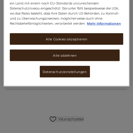
Macchiato. Jetzt ganz einfach zu Hause mit deiner
ein Land mit einem nach EU-Standards unzureichenden
NESCAFÉ® Dolce Gusto® Maschine zubereitet.
Datenschutzniveau eingeschätzt. Darunter fällt beispielsweise die USA,
Diese Aktion ist nicht mit anderen aktuellen Angeboten
wo das Risiko besteht, dass Ihre Daten durch US-Behörden, zu Kontroll-
und zu Überwachungszwecken, möglicherweise auch ohne
oder Rabatten kombinierbar, einschließlich Gutscheinen,
Rechtsbehelfsmöglichkeiten, verarbeitet werden.
Mehr Informationen
Aktionscodes und Vorteilspacks.
Alle Cookies akzeptieren
Dieses Paket enthält:
6
STARBUCKS® Caramel Macchiato
Alle ablehnen
€ 35,64
The price depends on the chosen options
Regulärer Preis
€ 41,94
Datenschutzeinstellungen
Wunschliste
Wunschzettel