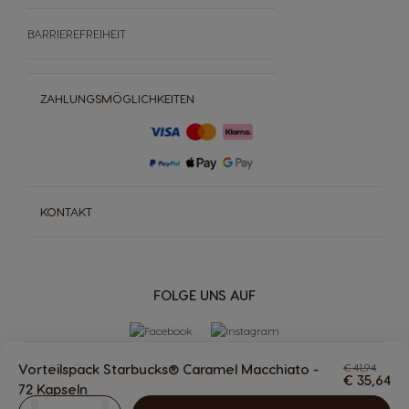
BARRIEREFREIHEIT
ZAHLUNGSMÖGLICHKEITEN
KONTAKT
FOLGE UNS AUF
Vorteilspack Starbucks® Caramel Macchiato -
€ 41,94
€ 35,64
72 Kapseln
The