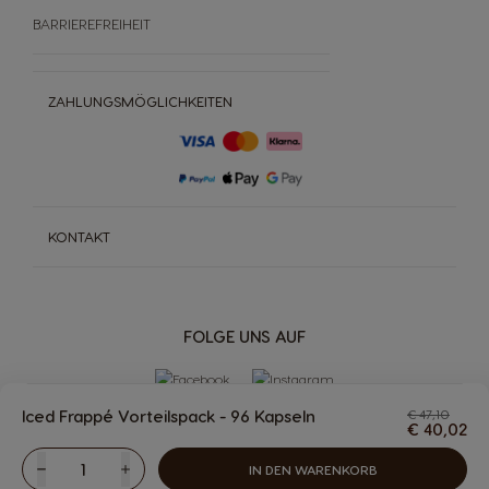
BARRIEREFREIHEIT
ZAHLUNGSMÖGLICHKEITEN
KONTAKT
FOLGE UNS AUF
Iced Frappé Vorteilspack - 96 Kapseln
€ 47,10
€ 40,02
The
IN DEN WARENKORB
Verringern
Menge
Erhöhen
MASCHINEN
GETRÄNKE
Getränke
Maschinen
Treue
Mehr
NACHHALTIGKEIT