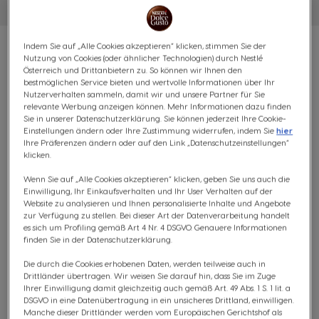
Indem Sie auf „Alle Cookies akzeptieren“ klicken, stimmen Sie der
Nutzung von Cookies (oder ähnlicher Technologien) durch Nestlé
Österreich und Drittanbietern zu. So können wir Ihnen den
bestmöglichen Service bieten und wertvolle Informationen über Ihr
Nutzerverhalten sammeln, damit wir und unsere Partner für Sie
ICED FRAPPÉ VORTEILSPACK
relevante Werbung anzeigen können. Mehr Informationen dazu finden
Sie in unserer Datenschutzerklärung. Sie können jederzeit Ihre Cookie-
- 96 KAPSELN
Einstellungen ändern oder Ihre Zustimmung widerrufen, indem Sie
hier
Ihre Präferenzen ändern oder auf den Link „Datenschutzeinstellungen“
SAMTIG & MILD
klicken.
Wenn Sie auf „Alle Cookies akzeptieren“ klicken, geben Sie uns auch die
(0)
Einwilligung, Ihr Einkaufsverhalten und Ihr User Verhalten auf der
Website zu analysieren und Ihnen personalisierte Inhalte und Angebote
zur Verfügung zu stellen. Bei dieser Art der Datenverarbeitung handelt
KAPSELN:
x48
x48
es sich um Profiling gemäß Art 4 Nr. 4 DSGVO. Genauere Informationen
Kapsel-Symbol
Kapsel-Symbol
finden Sie in der Datenschutzerklärung.
Entdecke Flat White, eine cremige Kreation inspiriert von
Die durch die Cookies erhobenen Daten, werden teilweise auch in
den trendigen Coffeeshops aus Australien und
Drittländer übertragen. Wir weisen Sie darauf hin, dass Sie im Zuge
Ihrer Einwilligung damit gleichzeitig auch gemäß Art. 49 Abs. 1 S. 1 lit. a
Neuseeland. In nur einer einzigen Kapsel erhältst du
DSGVO in eine Datenübertragung in ein unsicheres Drittland, einwilligen.
einen aromatischen Espresso mit leckerer Vollmilch und
Manche dieser Drittländer werden vom Europäischen Gerichtshof als