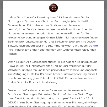
Indem Sie auf „Alle Cookies akzeptieren“ klicken, stimmen Sie der
Nutzung von Cookies (oder ähnlicher Technologien) durch Nestlé
Österreich und Drittanbietern zu. So können wir Ihnen den
bestmöglichen Service bieten und wertvolle Informationen über Ihr
VORTEILSPACK LATTE
Nutzerverhalten sammeln, damit wir und unsere Partner für Sie
relevante Werbung anzeigen können. Mehr Informationen dazu finden
MACCHIATO - 48 KAPSELN
Sie in unserer Datenschutzerklärung. Sie können jederzeit Ihre Cookie-
Einstellungen ändern oder Ihre Zustimmung widerrufen, indem Sie
hier
Ihre Präferenzen ändern oder auf den Link „Datenschutzeinstellungen“
Spektakulär & Verlockend
klicken.
Wenn Sie auf „Alle Cookies akzeptieren“ klicken, geben Sie uns auch die
(0)
Einwilligung, Ihr Einkaufsverhalten und Ihr User Verhalten auf der
Website zu analysieren und Ihnen personalisierte Inhalte und Angebote
KAPSELN:
x24
x24
zur Verfügung zu stellen. Bei dieser Art der Datenverarbeitung handelt
Kapsel-Symbol
Kapsel-Symbol
es sich um Profiling gemäß Art 4 Nr. 4 DSGVO. Genauere Informationen
finden Sie in der Datenschutzerklärung.
Unser Latte Macchiato besticht durch seine feine Milch-
Die durch die Cookies erhobenen Daten, werden teilweise auch in
Crema und den intensiven Espresso. Ein echter Genuss
Drittländer übertragen. Wir weisen Sie darauf hin, dass Sie im Zuge
für alle Kaffeeliebhaber, die es cremig mögen. Das
Ihrer Einwilligung damit gleichzeitig auch gemäß Art. 49 Abs. 1 S. 1 lit. a
DSGVO in eine Datenübertragung in ein unsicheres Drittland, einwilligen.
Aroma ist in den luftdichten NESCAFÉ® Dolce Gusto®
Manche dieser Drittländer werden vom Europäischen Gerichtshof als