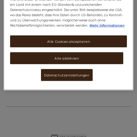
Kapseln sicher eingeschlossen und wird erst bei der
ein Land mit einem nach EU-Standards unzureichenden
Zubereitung freigegeben.
Datenschutzniveau eingeschätzt. Darunter fällt beispielsweise die USA,
wo das Risiko besteht, dass Ihre Daten durch US-Behörden, zu Kontroll-
und zu Überwachungszwecken, möglicherweise auch ohne
Diese Aktion ist nicht mit anderen aktuellen Angeboten
Rechtsbehelfsmöglichkeiten, verarbeitet werden.
Mehr Informationen
oder Rabatten kombinierbar, einschließlich Gutscheinen,
Aktionscodes und Vorteilspacks.
Alle Cookies akzeptieren
Inhaltsstoffe
Was ist der Nutri-Score?
Dieses Paket enthält:
Alle ablehnen
3
NESCAFÉ® Dolce Gusto® Latte Macchiato
€ 21,21
The price depends on the chosen options
Datenschutzeinstellungen
Regulärer Preis
€ 23,55
Wunschliste