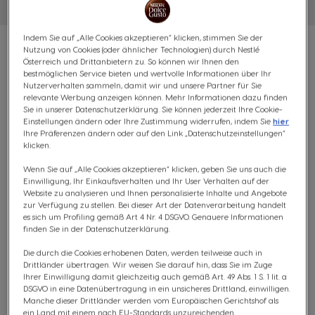
Indem Sie auf „Alle Cookies akzeptieren“ klicken, stimmen Sie der
Nutzung von Cookies (oder ähnlicher Technologien) durch Nestlé
Österreich und Drittanbietern zu. So können wir Ihnen den
bestmöglichen Service bieten und wertvolle Informationen über Ihr
Nutzerverhalten sammeln, damit wir und unsere Partner für Sie
VORTEILSPACK MIAMI
relevante Werbung anzeigen können. Mehr Informationen dazu finden
Sie in unserer Datenschutzerklärung. Sie können jederzeit Ihre Cookie-
Einstellungen ändern oder Ihre Zustimmung widerrufen, indem Sie
hier
MORNING BLEND - 96
Ihre Präferenzen ändern oder auf den Link „Datenschutzeinstellungen“
klicken.
KAPSELN
Wenn Sie auf „Alle Cookies akzeptieren“ klicken, geben Sie uns auch die
Ausgewogen & Seidig
Einwilligung, Ihr Einkaufsverhalten und Ihr User Verhalten auf der
Website zu analysieren und Ihnen personalisierte Inhalte und Angebote
5
zur Verfügung zu stellen. Bei dieser Art der Datenverarbeitung handelt
(0)
INTENSITÄT
es sich um Profiling gemäß Art 4 Nr. 4 DSGVO. Genauere Informationen
finden Sie in der Datenschutzerklärung.
KAPSELN:
x96
Die durch die Cookies erhobenen Daten, werden teilweise auch in
Kapsel-Symbol
Drittländer übertragen. Wir weisen Sie darauf hin, dass Sie im Zuge
Ihrer Einwilligung damit gleichzeitig auch gemäß Art. 49 Abs. 1 S. 1 lit. a
Nutze unseren Miami Morning Blend Vorteilspack, um
DSGVO in eine Datenübertragung in ein unsicheres Drittland, einwilligen.
deinen Vorrat an dem Kaffee der von der Atmosphäre
Manche dieser Drittländer werden vom Europäischen Gerichtshof als
ein Land mit einem nach EU-Standards unzureichenden