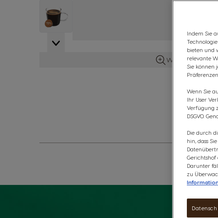
View larger image
Indem Sie au
Technologie
bieten und 
relevante W
Weitere Details 
Sie können 
Präferenzen
Wenn Sie auf
Ihr User Ve
Verfügung zu
DSGVO. Gena
Die durch d
hin, dass Si
Datenübertr
Gerichtshof
Darunter fäl
zu Überwach
Informatio
Datensch