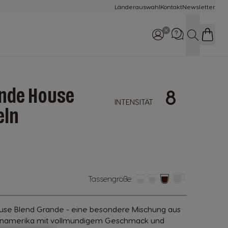
Länderauswahl
Kontakt
Newsletter
Suche
ande House
8
Rufe uns an
INTENSITÄT
0800 365 23 48
eln
Tassengröße:
se Blend Grande - eine besondere Mischung aus
einamerika mit vollmundigem Geschmack und