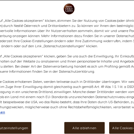
ausgewogenen Noten von Nüsse
Röstung. Jetzt ganz einfach z
Maschine zubereitet.
f „Alle Cookies akzeptieren“ klicken, stimmen Sie der Nutzung von Cookies (oder ähnl
Inhaltsstoffe
n) durch Nestlé Österreich und Drittanbietern zu. So können wir Ihnen den bestmögli
wertvolle Informationen über Ihr Nutzerverhalten sammeln, damit wir und unsere Par
€ 6,99
erbung anzeigen können. Mehr Informationen dazu finden Sie in unserer Datenschut
anzeigen
jederzeit Ihre Cookie-Einstellungen ändern oder Ihre Zustimmung widerrufen, indem 
17
Rabatt wird in Warenkorb angewendet
 ändern oder auf den Link „Datenschutzeinstellungen“ klicken.
 „Alle Cookies akzeptieren“ klicken, geben Sie uns auch die Einwilligung, Ihr Einkau
Verringern
Menge
E
rhalten auf der Website zu analysieren und Ihnen personalisierte Inhalte und Angebot
 stellen. Bei dieser Art der Datenverarbeitung handelt es sich um Profiling gemäß Art
uere Informationen finden Sie in der Datenschutzerklärung.
ie Cookies erhobenen Daten, werden teilweise auch in Drittländer übertragen. Wir wei
e im Zuge Ihrer Einwilligung damit gleichzeitig auch gemäß Art. 49 Abs. 1 S. 1 lit. a DSG
agung in ein unsicheres Drittland, einwilligen. Manche dieser Drittländer werden v
 als ein Land mit einem nach EU-Standards unzureichenden Datenschutzniveau einge
Wunschliste
Wunschzettel
lt beispielsweise die USA, wo das Risiko besteht, dass Ihre Daten durch US-Behörden, z
ungszwecken, möglicherweise auch ohne Rechtsbehelfsmöglichkeiten, verarbeitet w
nen
utzeinstellungen
Alle ablehnen
Alle Cookies