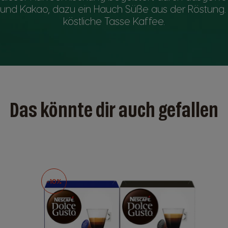
und Kakao, dazu ein Hauch Süße aus der Röstung. 
köstliche Tasse Kaffee.
Das könnte dir auch gefallen
-10%