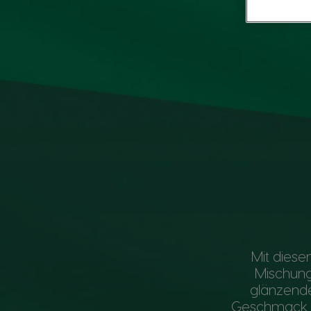
Mit diese
Mischung
glänzende
Geschmack d