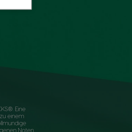
CKS®. Eine
 zu einem
ollmundige
ogenen Noten