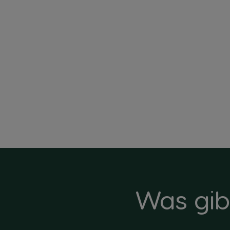
€ 7,85
Rabatt wird in Warenkorb angewendet
Was gib