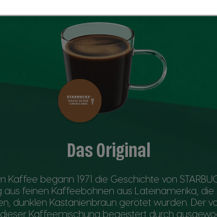
Das Original
m Kaffee begann 1971 die Geschichte von STARBU
 aus feinen Kaffeebohnen aus Lateinamerika, die
n, dunklen Kastanienbraun gerötet wurden. Der v
ieser Kaffeemischung begeistert durch ausgew