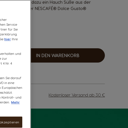
n und Kakao, dazu ein Hauch Süße aus der
u Hause mit deiner NESCAFÉ® Dolce Gusto®
icher
chen Service
tner für Sie
zerklärung.
Sie
hier
Ihre
5 Punkte
fsverhalten und
IN DEN WARENKORB
rhöhen
e zur
 4 Nr. 4
sen Sie darauf
VO in eine
om Europäischen
schätzt.
Kostenloser Versand ab 30 €
u Kontroll- und
erden.
Mehr
 akzeptieren