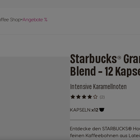
vergleich
offee Shop
Angebote %
len
 Help-
apseln
Starbucks® Gr
pte
Blend - 12 Kaps
Intensive Karamellnoten
(2)
KAPSELN:
x12
Kapsel-Symbol
Entdecke den STARBUCKS® Hou
feinen Kaffeebohnen aus Lat