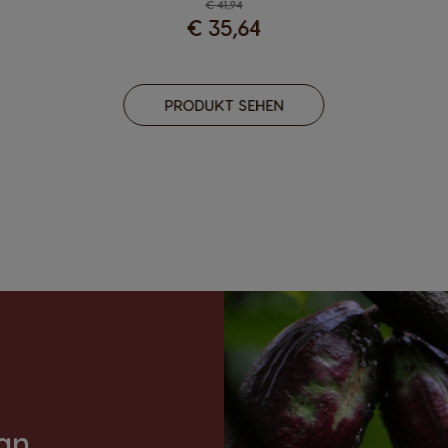
Regulärer Preis
€ 41,94
€ 35,64
PRODUKT SEHEN
an