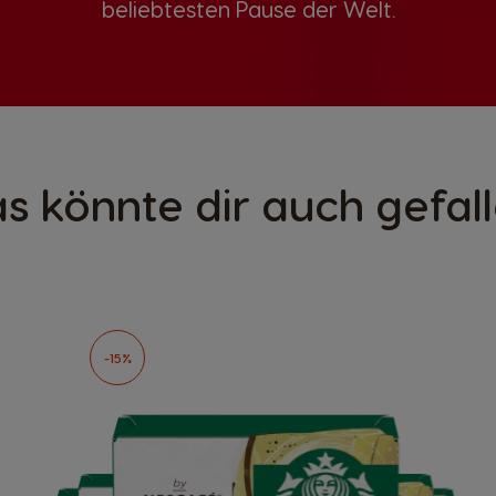
beliebtesten Pause der Welt.
s könnte dir auch gefal
-15%