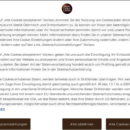
Schokolade mit einer leckere
KitKat®-Flavour zu Hause in ei
Inhaltsstoffe
Was ist der Nutri-
f „Alle Cookies akzeptieren“ klicken, stimmen Sie der Nutzung von Cookies (oder ähnl
Inhaltsstoffe
n) durch Nestlé Österreich und Drittanbietern zu. So können wir Ihnen den bestmögli
wertvolle Informationen über Ihr Nutzerverhalten sammeln, damit wir und unsere Par
€ 7,85
erbung anzeigen können. Mehr Informationen dazu finden Sie in unserer Datenschut
anzeigen
jederzeit Ihre Cookie-Einstellungen ändern oder Ihre Zustimmung widerrufen, indem 
2
Rabatt wird in Warenkorb angewendet
 ändern oder auf den Link „Datenschutzeinstellungen“ klicken.
 „Alle Cookies akzeptieren“ klicken, geben Sie uns auch die Einwilligung, Ihr Einkau
Verringern
Menge
E
rhalten auf der Website zu analysieren und Ihnen personalisierte Inhalte und Angebot
 stellen. Bei dieser Art der Datenverarbeitung handelt es sich um Profiling gemäß Art
uere Informationen finden Sie in der Datenschutzerklärung.
ie Cookies erhobenen Daten, werden teilweise auch in Drittländer übertragen. Wir wei
e im Zuge Ihrer Einwilligung damit gleichzeitig auch gemäß Art. 49 Abs. 1 S. 1 lit. a DSG
agung in ein unsicheres Drittland, einwilligen. Manche dieser Drittländer werden v
 als ein Land mit einem nach EU-Standards unzureichenden Datenschutzniveau einge
Wunschliste
Wunschzettel
lt beispielsweise die USA, wo das Risiko besteht, dass Ihre Daten durch US-Behörden, z
ungszwecken, möglicherweise auch ohne Rechtsbehelfsmöglichkeiten, verarbeitet w
nen
utzeinstellungen
Alle ablehnen
Alle Cookies