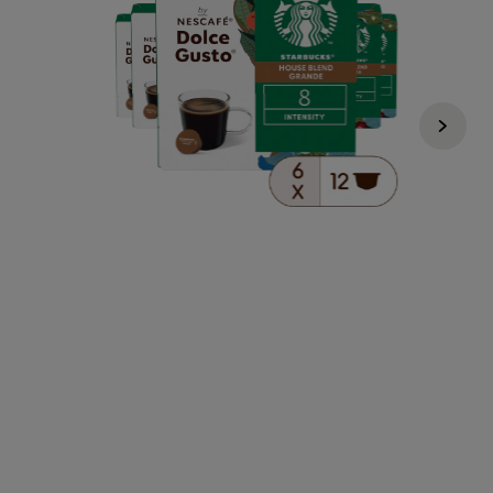
Regulärer Preis
€ 41,94
€ 35,64