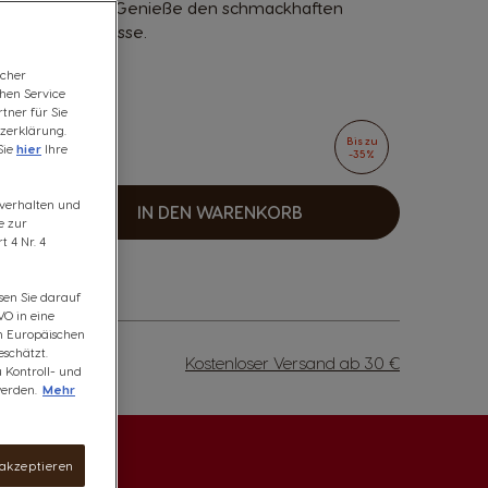
n Karamellnote. Genieße den schmackhaften
ner cremigen Tasse.
Score?
icher
chen Service
tner für Sie
zerklärung.
Bis zu
Sie
hier
Ihre
-35%
00 Punkte
fsverhalten und
IN DEN WARENKORB
rhöhen
e zur
 4 Nr. 4
sen Sie darauf
VO in eine
om Europäischen
schätzt.
Kostenloser Versand ab 30 €
u Kontroll- und
erden.
Mehr
 akzeptieren