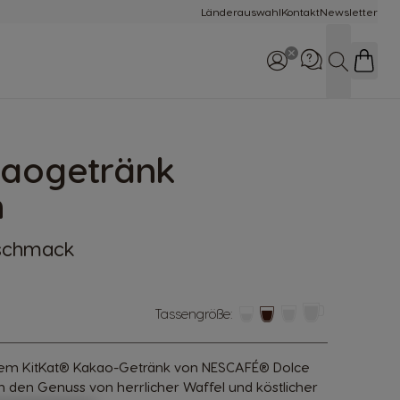
Länderauswahl
Kontakt
Newsletter
Suche
kaogetränk
Rufe uns an
0800 365 23 48
n
eschmack
Tassengröße:
erem KitKat® Kakao-Getränk von NESCAFÉ® Dolce
 den Genuss von herrlicher Waffel und köstlicher