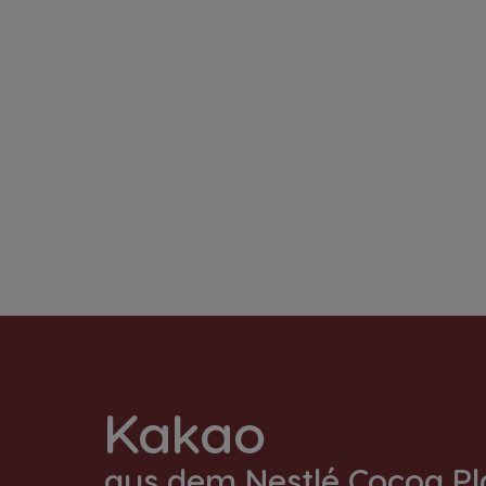
Kakao
aus dem Nestlé Cocoa Pl