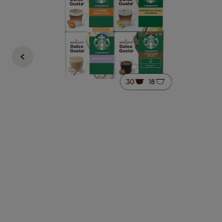
Regulärer Preis
€ 27,96
€ 25,16