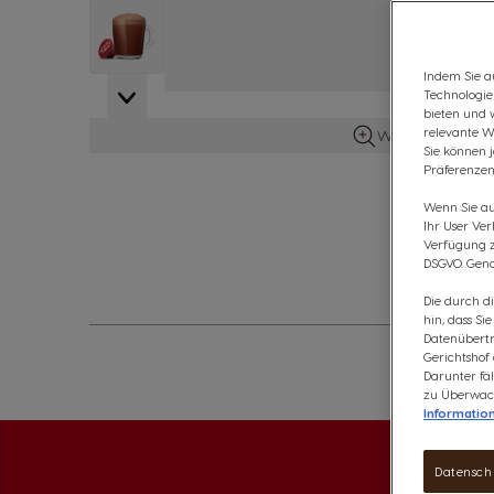
View larger image
Indem Sie au
Technologie
bieten und 
relevante W
Weitere Details 
Sie können 
Präferenzen
Wenn Sie auf
Ihr User Ve
Verfügung zu
DSGVO. Gena
Die durch d
hin, dass Si
Datenübertr
Gerichtshof
Darunter fäl
zu Überwach
Informatio
Datensch