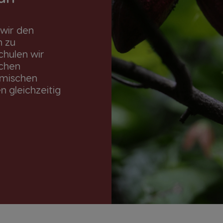
 wir den
n zu
chulen wir
ichen
imischen
 gleichzeitig