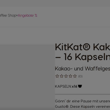
vergleich
offee Shop
Angebote %
len
 Help-
apseln
KitKat® Ka
pte
– 16 Kapsel
Kakao- und Waffelg
(0)
KAPSELN:
x16
Kapsel-Symbol
Gönn` dir eine Pause mit uns
Gusto®. Diese Kapseln vereinen