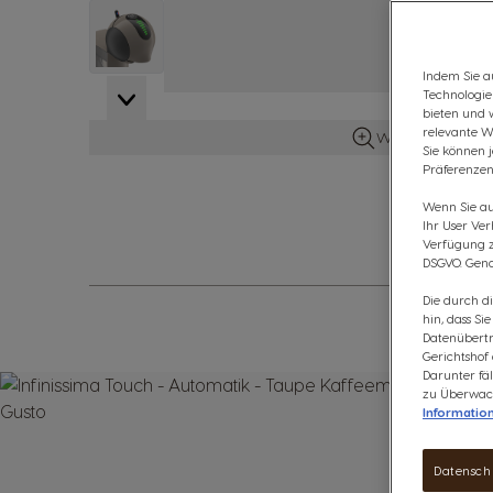
View larger image
Indem Sie au
Technologie
View larger image
bieten und 
relevante W
Weitere Details 
Sie können 
Präferenzen
Wenn Sie auf
Ihr User Ve
Verfügung zu
DSGVO. Gena
Die durch d
hin, dass Si
Datenübertr
Gerichtshof
Darunter fäl
zu Überwach
Informatio
Datensch