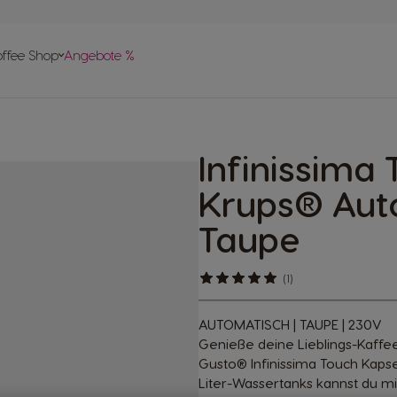
vergleich
offee Shop
Angebote %
len
 Help-
apseln
Infinissima
pte
Krups® Aut
Taupe
(1)
AUTOMATISCH | TAUPE | 230V
Genieße deine Lieblings-Kaff
Gusto® Infinissima Touch Kapse
Liter-Wassertanks kannst du mi