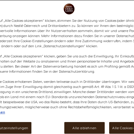
Die Infinissima Touch ist inspir
ausgezeichnetem Design. Berei
Sekunden?
f „Alle Cookies akzeptieren“ klicken, stimmen Sie der Nutzung von Cookies (oder ähnl
n) durch Nestlé Österreich und Drittanbietern zu. So können wir Ihnen den bestmögli
wertvolle Informationen über Ihr Nutzerverhalten sammeln, damit wir und unsere Par
Weitere Informationen
erbung anzeigen können. Mehr Informationen dazu finden Sie in unserer Datenschut
anzeigen
jederzeit Ihre Cookie-Einstellungen ändern oder Ihre Zustimmung widerrufen, indem 
€ 99,99
 ändern oder auf den Link „Datenschutzeinstellungen“ klicken.
 „Alle Cookies akzeptieren“ klicken, geben Sie uns auch die Einwilligung, Ihr Einkau
rhalten auf der Website zu analysieren und Ihnen personalisierte Inhalte und Angebot
 stellen. Bei dieser Art der Datenverarbeitung handelt es sich um Profiling gemäß Art
uere Informationen finden Sie in der Datenschutzerklärung.
ie Cookies erhobenen Daten, werden teilweise auch in Drittländer übertragen. Wir wei
e im Zuge Ihrer Einwilligung damit gleichzeitig auch gemäß Art. 49 Abs. 1 S. 1 lit. a DSG
Wunschliste
Wunschzettel
agung in ein unsicheres Drittland, einwilligen. Manche dieser Drittländer werden v
 als ein Land mit einem nach EU-Standards unzureichenden Datenschutzniveau einge
lt beispielsweise die USA, wo das Risiko besteht, dass Ihre Daten durch US-Behörden, z
ungszwecken, möglicherweise auch ohne Rechtsbehelfsmöglichkeiten, verarbeitet w
Entd
nen
mal
utzeinstellungen
Alle ablehnen
Alle Cookies