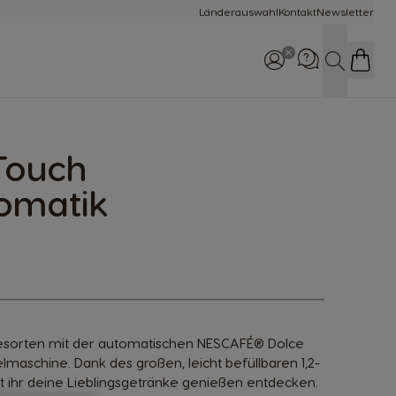
Länderauswahl
Kontakt
Newsletter
Suche
 Touch
Rufe uns an
0800 365 23 48
omatik
eesorten mit der automatischen NESCAFÉ® Dolce
lmaschine. Dank des großen, leicht befüllbaren 1,2-
t ihr deine Lieblingsgetränke genießen entdecken.