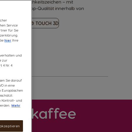
iert vom Unendlichkeitszeichen – mit
t für Coffeeshop-Qualität innerhalb von
icher
INFINISSIMA® TOUCH 3D
chen Service
tner für Sie
zerklärung.
Sie
hier
Ihre
fsverhalten und
e zur
 4 Nr. 4
sen Sie darauf
VO in eine
om Europäischen
schätzt.
u Kontroll- und
erden.
Mehr
ecke kaffee
 akzeptieren