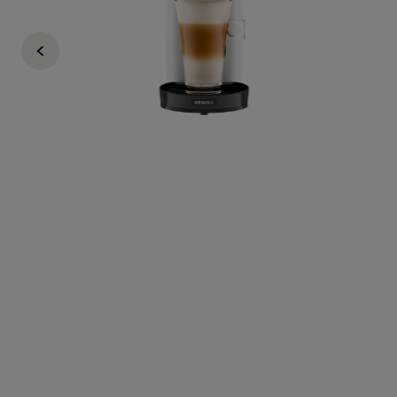
Arno
€ 79,99