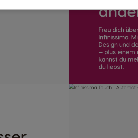
ande
Freu dich übe
Infinissima. 
Design und der
— plus einem 
kannst du meh
du liebst.
sser