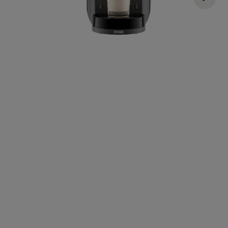
Arno
€ 99,99
€ 85,00