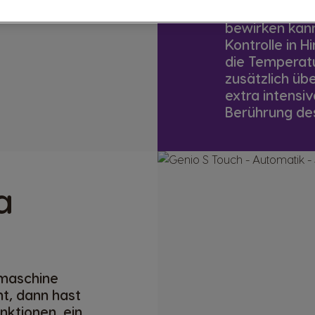
Wer sagt, das
bewirken kann?
Kontrolle in H
die Temperatu
zusätzlich üb
extra intensiv
Berührung de
a
emaschine
t, dann hast
nktionen, ein