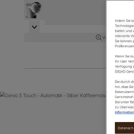
View larger image
Indem Sie au
Technologie
View larger image
bieten und 
relevante W
Weitere Details 
Sie können 
Präferenzen
Wenn Sie auf
Ihr User Ve
Verfügung zu
DSGVO. Gena
Die durch d
hin, dass Si
Datenübertr
Gerichtshof
Darunter fäl
zu Überwach
Informatio
Datensch