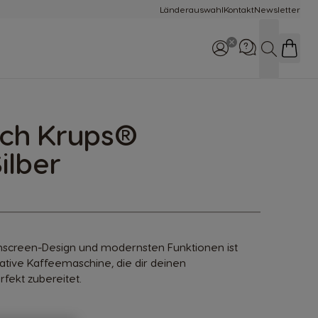
Länderauswahl
Kontakt
Newsletter
Suche
uch Krups®
Rufe uns an
0800 365 23 48
ilber
hscreen-Design und modernsten Funktionen ist
ative Kaffeemaschine, die dir deinen
fekt zubereitet.