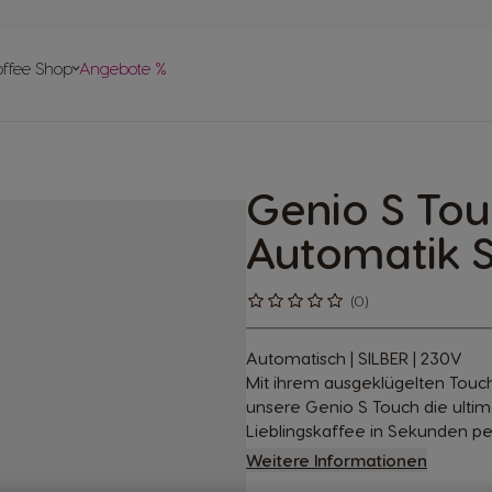
vergleich
offee Shop
Angebote %
len
 Help-
apseln
Genio S To
pte
Automatik S
(0)
Automatisch | SILBER | 230V
Mit ihrem ausgeklügelten Touc
unsere Genio S Touch die ultim
Lieblingskaffee in Sekunden per
Weitere Informationen