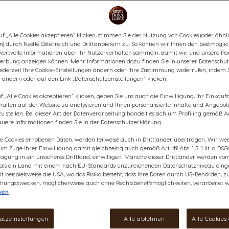
€ 119,99
f „Alle Cookies akzeptieren“ klicken, stimmen Sie der Nutzung von Cookies (oder ähnl
n) durch Nestlé Österreich und Drittanbietern zu. So können wir Ihnen den bestmögli
wertvolle Informationen über Ihr Nutzerverhalten sammeln, damit wir und unsere Par
erbung anzeigen können. Mehr Informationen dazu finden Sie in unserer Datenschut
anzeigen
jederzeit Ihre Cookie-Einstellungen ändern oder Ihre Zustimmung widerrufen, indem 
 ändern oder auf den Link „Datenschutzeinstellungen“ klicken.
 „Alle Cookies akzeptieren“ klicken, geben Sie uns auch die Einwilligung, Ihr Einkau
rhalten auf der Website zu analysieren und Ihnen personalisierte Inhalte und Angebot
 stellen. Bei dieser Art der Datenverarbeitung handelt es sich um Profiling gemäß Art
uere Informationen finden Sie in der Datenschutzerklärung.
Wunschliste
Wunschzettel
ie Cookies erhobenen Daten, werden teilweise auch in Drittländer übertragen. Wir wei
e im Zuge Ihrer Einwilligung damit gleichzeitig auch gemäß Art. 49 Abs. 1 S. 1 lit. a DSG
agung in ein unsicheres Drittland, einwilligen. Manche dieser Drittländer werden v
 als ein Land mit einem nach EU-Standards unzureichenden Datenschutzniveau einge
Perfe
lt beispielsweise die USA, wo das Risiko besteht, dass Ihre Daten durch US-Behörden, z
ungszwecken, möglicherweise auch ohne Rechtsbehelfsmöglichkeiten, verarbeitet w
nen
knop
utzeinstellungen
Alle ablehnen
Alle Cookies