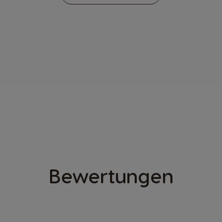
ENTDECKEN
®
GENIO
S TOUC
Bewertungen