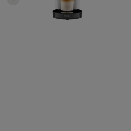
Arno
€ 79,99