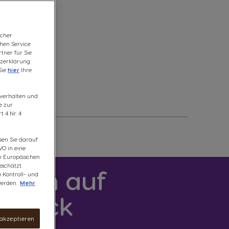
icher
chen Service
tner für Sie
zerklärung.
Sie
hier
Ihre
fsverhalten und
e zur
 4 Nr. 4
sen Sie darauf
VO in eine
om Europäischen
schätzt.
ktion auf
u Kontroll- und
erden.
Mehr
fdruck
 akzeptieren