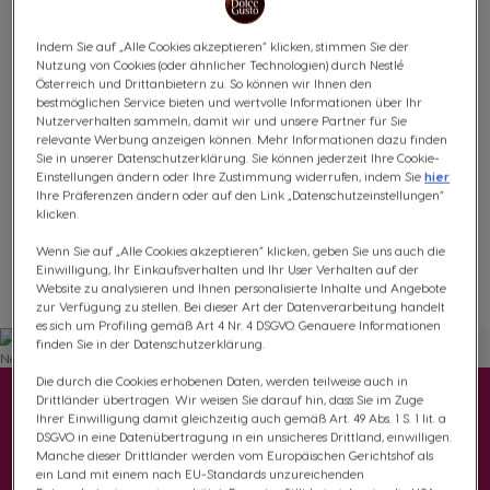
innerhalb von Sekunden?
INFINISSIMA® TOUCH 3D
Indem Sie auf „Alle Cookies akzeptieren“ klicken, stimmen Sie der
Nutzung von Cookies (oder ähnlicher Technologien) durch Nestlé
Weitere Informationen
Österreich und Drittanbietern zu. So können wir Ihnen den
bestmöglichen Service bieten und wertvolle Informationen über Ihr
€ 99,99
Nutzerverhalten sammeln, damit wir und unsere Partner für Sie
relevante Werbung anzeigen können. Mehr Informationen dazu finden
Sie in unserer Datenschutzerklärung. Sie können jederzeit Ihre Cookie-
Einstellungen ändern oder Ihre Zustimmung widerrufen, indem Sie
hier
Ihre Präferenzen ändern oder auf den Link „Datenschutzeinstellungen“
klicken.
Wenn Sie auf „Alle Cookies akzeptieren“ klicken, geben Sie uns auch die
Einwilligung, Ihr Einkaufsverhalten und Ihr User Verhalten auf der
Website zu analysieren und Ihnen personalisierte Inhalte und Angebote
Wunschliste
Wunschzettel
zur Verfügung zu stellen. Bei dieser Art der Datenverarbeitung handelt
es sich um Profiling gemäß Art 4 Nr. 4 DSGVO. Genauere Informationen
finden Sie in der Datenschutzerklärung.
Die durch die Cookies erhobenen Daten, werden teilweise auch in
Entdecke kaffee mal
Drittländer übertragen. Wir weisen Sie darauf hin, dass Sie im Zuge
Ihrer Einwilligung damit gleichzeitig auch gemäß Art. 49 Abs. 1 S. 1 lit. a
anders
DSGVO in eine Datenübertragung in ein unsicheres Drittland, einwilligen.
Manche dieser Drittländer werden vom Europäischen Gerichtshof als
ein Land mit einem nach EU-Standards unzureichenden