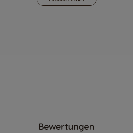
ENTDECKE
INFINISSIMA
TOUCH
®
BY KRUPS
Bewertungen