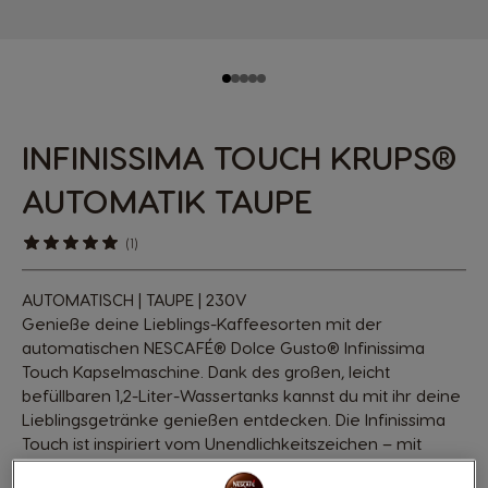
INFINISSIMA TOUCH KRUPS®
AUTOMATIK TAUPE
(1)
AUTOMATISCH | TAUPE | 230V
Genieße deine Lieblings-Kaffeesorten mit der
automatischen NESCAFÉ® Dolce Gusto® Infinissima
Touch Kapselmaschine. Dank des großen, leicht
befüllbaren 1,2-Liter-Wassertanks kannst du mit ihr deine
Lieblingsgetränke genießen entdecken. Die Infinissima
Touch ist inspiriert vom Unendlichkeitszeichen – mit
ausgezeichnetem Design. Bereit für Coffeeshop-Qualität