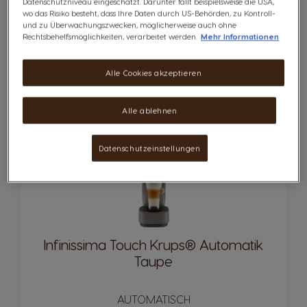
Datenschutzniveau eingeschätzt. Darunter fällt beispielsweise die USA,
wo das Risiko besteht, dass Ihre Daten durch US-Behörden, zu Kontroll-
und zu Überwachungszwecken, möglicherweise auch ohne
Rechtsbehelfsmöglichkeiten, verarbeitet werden.
Mehr Informationen
Alle Cookies akzeptieren
Alle ablehnen
Datenschutzeinstellungen
Infinissima Touch Krups® Automatik
Taupe
AUTOMATISCH