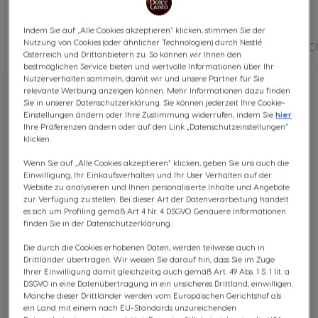
Indem Sie auf „Alle Cookies akzeptieren“ klicken, stimmen Sie der
Nutzung von Cookies (oder ähnlicher Technologien) durch Nestlé
ALLE
MINI ME
GENIO S
INFINISSIMA
PI
Österreich und Drittanbietern zu. So können wir Ihnen den
bestmöglichen Service bieten und wertvolle Informationen über Ihr
Nutzerverhalten sammeln, damit wir und unsere Partner für Sie
relevante Werbung anzeigen können. Mehr Informationen dazu finden
2
Elemente
Reihenfolge
Sie in unserer Datenschutzerklärung. Sie können jederzeit Ihre Cookie-
Geöffnet
Ab
Einstellungen ändern oder Ihre Zustimmung widerrufen, indem Sie
hier
Ihre Präferenzen ändern oder auf den Link „Datenschutzeinstellungen“
klicken.
Wenn Sie auf „Alle Cookies akzeptieren“ klicken, geben Sie uns auch die
Einwilligung, Ihr Einkaufsverhalten und Ihr User Verhalten auf der
Website zu analysieren und Ihnen personalisierte Inhalte und Angebote
zur Verfügung zu stellen. Bei dieser Art der Datenverarbeitung handelt
es sich um Profiling gemäß Art 4 Nr. 4 DSGVO. Genauere Informationen
finden Sie in der Datenschutzerklärung.
Infinissima Krups® Manuell Cosmic
Die durch die Cookies erhobenen Daten, werden teilweise auch in
Drittländer übertragen. Wir weisen Sie darauf hin, dass Sie im Zuge
Grey
Ihrer Einwilligung damit gleichzeitig auch gemäß Art. 49 Abs. 1 S. 1 lit. a
DSGVO in eine Datenübertragung in ein unsicheres Drittland, einwilligen.
Manche dieser Drittländer werden vom Europäischen Gerichtshof als
MANUELL
ein Land mit einem nach EU-Standards unzureichenden