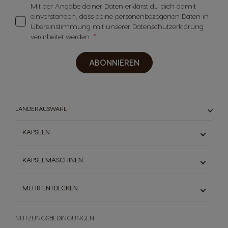
Mit der Angabe deiner Daten erklärst du dich damit
einverstanden, dass deine personenbezogenen Daten in
Übereinstimmung mit unserer Datenschutzerklärung
verarbeitet werden.
ABONNIEREN
LÄNDERAUSWAHL
KAPSELN
Espresso
KAPSELMASCHINEN
Schwarzkaffee
Milchkaffee
Mini Me
MEHR ENTDECKEN
Heiße Schokolade
Genio S
Vorteilspackungen
Lumio
Dolce Gusto® System
Starbucks
Infinissima
NUTZUNGSBEDINGUNGEN
Die Welt des Kaffees
Dallmayr