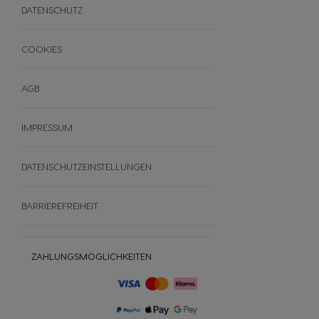
Esperta
FAQ
DATENSCHUTZ
Alle Maschinen
Servicepartner SEB
Entkalken
Widerrufe deine Bestellung
COOKIES
AGB
IMPRESSUM
DATENSCHUTZEINSTELLUNGEN
BARRIEREFREIHEIT
ZAHLUNGSMÖGLICHKEITEN