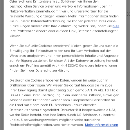
Österreich und Drittanbietern zu. So können wir Ihnen den
bestmöglichen Service bieten und wertvolle Informationen über Ihr
Nutzerverhalten sammeln, damit wir und unsere Partner für Sie
ALLE
MINI ME
GENIO S
INFINISSIMA
PIC
relevante Werbung anzeigen können. Mehr Informationen dazu finden
Sie in unserer Datenschutzerklärung. Sie können jederzeit Ihre Cookie-
Einstellungen ändern oder Ihre Zustimmung widerrufen, indem Sie
hier
Ihre Präferenzen ändern oder auf den Link „Datenschutzeinstellungen“
1
Artikel
Reihenfolge
klicken.
Geöffnet
Ab
Wenn Sie auf „Alle Cookies akzeptieren“ klicken, geben Sie uns auch die
Einwilligung, Ihr Einkaufsverhalten und Ihr User Verhalten auf der
Website zu analysieren und Ihnen personalisierte Inhalte und Angebote
zur Verfügung zu stellen. Bei dieser Art der Datenverarbeitung handelt
es sich um Profiling gemäß Art 4 Nr. 4 DSGVO. Genauere Informationen
finden Sie in der Datenschutzerklärung.
Die durch die Cookies erhobenen Daten, werden teilweise auch in
Drittländer übertragen. Wir weisen Sie darauf hin, dass Sie im Zuge
Ihrer Einwilligung damit gleichzeitig auch gemäß Art. 49 Abs. 1 S. 1 lit. a
DSGVO in eine Datenübertragung in ein unsicheres Drittland, einwilligen.
Mini Me Krups® Automatik Arctic Grey
Manche dieser Drittländer werden vom Europäischen Gerichtshof als
ein Land mit einem nach EU-Standards unzureichenden
Datenschutzniveau eingeschätzt. Darunter fällt beispielsweise die USA,
wo das Risiko besteht, dass Ihre Daten durch US-Behörden, zu Kontroll-
AUTOMATISCH
und zu Überwachungszwecken, möglicherweise auch ohne
Rechtsbehelfsmöglichkeiten, verarbeitet werden.
Mehr Informationen