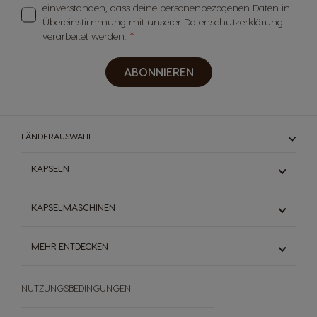
einverstanden, dass deine personenbezogenen Daten in
Übereinstimmung mit unserer Datenschutzerklärung
verarbeitet werden.
ABONNIEREN
LÄNDERAUSWAHL
KAPSELN
Espresso
KAPSELMASCHINEN
Schwarzkaffee
Milchkaffee
Mini Me
MEHR ENTDECKEN
Heiße Schokolade
Genio S
Vorteilspackungen
Lumio
Dolce Gusto® System
Starbucks
Infinissima
NUTZUNGSBEDINGUNGEN
Die Welt des Kaffees
Dallmayr
Piccolo XS
Nachhaltigkeit
Entdecke die Vielfalt