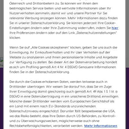
€ 99,99
Österreich und Drittanbietern zu. So können wir Ihnen den
bestmöglichen Service bieten und wertvolle Informationen über Ihr
Nutzerverhalten sammeln, damit wir und unsere Partner für Sie
relevante Werbung anzeigen können. Mehr Informationen dazu finden
Sie in unserer Datenschutzerklärung. Sie können jederzeit Ihre Cookie-
Einstellungen ändern oder Ihre Zustimmung widerrufen, indem Sie
hier
Ihre Präferenzen ändern oder auf den Link „Datenschutzeinstellungen“
klicken.
Wenn Sie auf „Alle Cookies akzeptieren“ klicken, geben Sie uns auch die
Wunschliste
Wunschzettel
Einwilligung, Ihr Einkaufsverhalten und Ihr User Verhalten auf der
Website zu analysieren und Ihnen personalisierte Inhalte und Angebote
zur Verfügung zu stellen. Bei dieser Art der Datenverarbeitung handelt
es sich um Profiling gemäß Art 4 Nr. 4 DSGVO. Genauere Informationen
finden Sie in der Datenschutzerklärung.
Perfektion auf knopfdruck
Die durch die Cookies erhobenen Daten, werden teilweise auch in
und ganz individuell
Drittländer übertragen. Wir weisen Sie darauf hin, dass Sie im Zuge
Ihrer Einwilligung damit gleichzeitig auch gemäß Art. 49 Abs. 1 S. 1 lit. a
DSGVO in eine Datenübertragung in ein unsicheres Drittland, einwilligen.
Manche dieser Drittländer werden vom Europäischen Gerichtshof als
Die Genio S Plus überlässt dir die Kontrolle,
ein Land mit einem nach EU-Standards unzureichenden
die Größe und Temperatur deines Kaffees
Datenschutzniveau eingeschätzt. Darunter fällt beispielsweise die USA,
wo das Risiko besteht, dass Ihre Daten durch US-Behörden, zu Kontroll-
ganz präzise und individuell einzustellen.
und zu Überwachungszwecken, möglicherweise auch ohne
Außerdem kannst du deinem Espresso auf
Rechtsbehelfsmöglichkeiten, verarbeitet werden.
Mehr Informationen