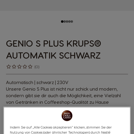
GENIO S PLUS KRUPS®
AUTOMATIK SCHWARZ
(0)
Automatisch | schwarz | 230V
Unsere Genio S Plus ist nicht nur schick und modern,
sondern gibt sie dir auch die Möglichkeit, eine Vielzahl
von Getränken in Coffeeshop-Qualität zu Hause
zuzubereiten - mit Leichtigkeit und ganz nach deinem
Geschmack.
Weitere Informationen
Indem Sie auf „Alle Cookies akzeptieren“ klicken, stimmen Sie der
Nutzung von Cookies (oder ähnlicher Technologien) durch Nestlé