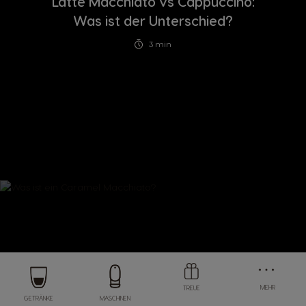
Latte Macchiato vs Cappuccino:
Was ist der Unterschied?
3 min
Store
Menu
MEHR
TREUE
GETRÄNKE
MASCHINEN