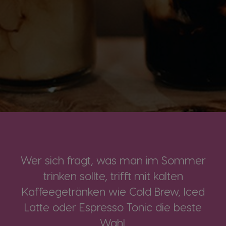
Wer sich fragt, was man im Sommer
trinken sollte, trifft mit kalten
Kaffeegetränken wie Cold Brew, Iced
Latte oder Espresso Tonic die beste
Wahl.