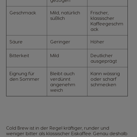
gezogen
Geschmack
Mild, natürlich
Frischer,
süßlich
klassischer
Kaffeegeschm
ack
Säure
Geringer
Höher
Bitterkeit
Mild
Deutlicher
ausgeprägt
Eignung für
Bleibt auch
Kann wässrig
den Sommer
verdünnt
oder scharf
angenehm
schmecken
weich
Cold Brew ist in der Regel kräftiger, runder und
weniger bitter als klassischer Eiskaffee. Genau deshalb