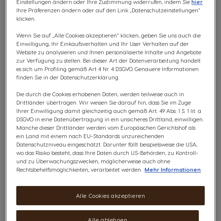
Das Ergebnis ist weich, mild und leicht cremig. Wer den
Einstellungen ändern oder Ihre Zustimmung widerrufen, indem Sie
hier
Unterschied zwischen Iced Latte und Iced Cappuccino
Ihre Präferenzen ändern oder auf den Link „Datenschutzeinstellungen“
entdecken möchte, findet ihn vor allem in der Textur:
klicken.
Ein Cappuccino kalt enthält in der Regel mehr
Wenn Sie auf „Alle Cookies akzeptieren“ klicken, geben Sie uns auch die
Milchschaum, was für ein leichteres Mundgefühl sorgt,
Einwilligung, Ihr Einkaufsverhalten und Ihr User Verhalten auf der
bei einem ähnlichen Verhältnis von Kaffee und Milch.
Website zu analysieren und Ihnen personalisierte Inhalte und Angebote
Ein Iced Americano besteht aus Espresso, der mit
zur Verfügung zu stellen. Bei dieser Art der Datenverarbeitung handelt
kaltem Wasser und Eis verlängert wird. Dadurch
es sich um Profiling gemäß Art 4 Nr. 4 DSGVO. Genauere Informationen
entsteht ein klareres, direkteres Kaffeearoma. Im
finden Sie in der Datenschutzerklärung.
Gegensatz zu Eiskaffee, der auch als kalt gebrühter
Kaffee bezeichnet werden kann, ist der Americano
Die durch die Cookies erhobenen Daten, werden teilweise auch in
kalt immer espresso‑basiert.
Drittländer übertragen. Wir weisen Sie darauf hin, dass Sie im Zuge
Wer die eigene Variante zu Hause zubereiten möchte,
Ihrer Einwilligung damit gleichzeitig auch gemäß Art. 49 Abs. 1 S. 1 lit. a
findet in unserem
Guide zur Eiskaffee Zubereitung
DSGVO in eine Datenübertragung in ein unsicheres Drittland, einwilligen.
eine einfache Anleitung für einen Iced Latte: Espresso
Manche dieser Drittländer werden vom Europäischen Gerichtshof als
aufbrühen, über Eis gießen, kalte Milch hinzufügen und
ein Land mit einem nach EU-Standards unzureichenden
das Milchverhältnis je nach gewünschter Stärke und
Datenschutzniveau eingeschätzt. Darunter fällt beispielsweise die USA,
Cremigkeit anpassen.
wo das Risiko besteht, dass Ihre Daten durch US-Behörden, zu Kontroll-
und zu Überwachungszwecken, möglicherweise auch ohne
Rechtsbehelfsmöglichkeiten, verarbeitet werden.
Mehr Informationen
Beliebte Eiskaffee‑Aromen für den Sommer
Alle Cookies akzeptieren
Saisonale Eisgetränke enthalten häufig aromatisierten
Kaffee, der klassischen Espresso‑Rezepturen eine
feine Süße oder nussige Tiefe verleiht. Vanille sorgt für
Alle ablehnen