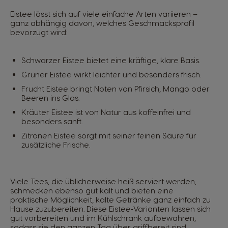
Eistee lässt sich auf viele einfache Arten variieren –
ganz abhängig davon, welches Geschmacksprofil
bevorzugt wird:
Schwarzer Eistee bietet eine kräftige, klare Basis.
Grüner Eistee wirkt leichter und besonders frisch.
Frucht Eistee bringt Noten von Pfirsich, Mango oder
Beeren ins Glas.
Kräuter Eistee ist von Natur aus koffeinfrei und
besonders sanft.
Zitronen Eistee sorgt mit seiner feinen Säure für
zusätzliche Frische.
Viele Tees, die üblicherweise heiß serviert werden,
schmecken ebenso gut kalt und bieten eine
praktische Möglichkeit, kalte Getränke ganz einfach zu
Hause zuzubereiten. Diese Eistee‑Varianten lassen sich
gut vorbereiten und im Kühlschrank aufbewahren,
sodass sie den ganzen Tag über griffbereit sind.