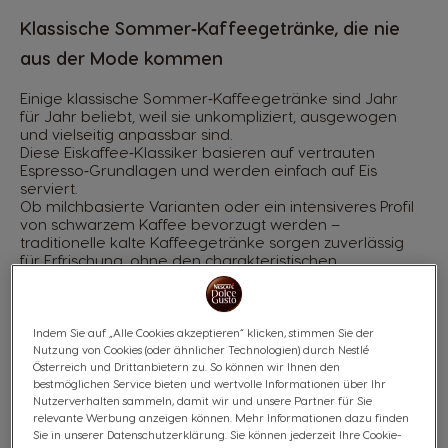
Klassische Sommer‑Kaffeegetränke, die nie
aus der Mode kommen
Einige klassische Sommer‑Kaffeegetränke sind Jahr
für Jahr beliebt, weil sie unkompliziert, ausgewogen
und vielseitig anpassbar sind.
Diese Eiskaffee‑Klassiker basieren auf vertrauten
Espresso‑Grundlagen und werden einfach auf Eis
serviert.
Ob milchbasierte Varianten oder ein intensiveres Profil
von schwarzem Kaffee bevorzugt werden –
traditionelle kalte Kaffeegetränke sorgen zuverlässig
für Erfrischung, ohne den charakteristischen
Geschmack des Originals zu verlieren.
Indem Sie auf „Alle Cookies akzeptieren“ klicken, stimmen Sie der
Iced Latte, Iced Cappuccino & Iced Americano
Nutzung von Cookies (oder ähnlicher Technologien) durch Nestlé
Österreich und Drittanbietern zu. So können wir Ihnen den
Iced Latte, Iced Cappuccino und Iced Americano
bestmöglichen Service bieten und wertvolle Informationen über Ihr
zählen zu den bekanntesten
Nutzerverhalten sammeln, damit wir und unsere Partner für Sie
Sommer‑Kaffeegetränken.
relevante Werbung anzeigen können. Mehr Informationen dazu finden
Ein Iced Latte kombiniert Espresso, kalte Milch und Eis.
Sie in unserer Datenschutzerklärung. Sie können jederzeit Ihre Cookie-