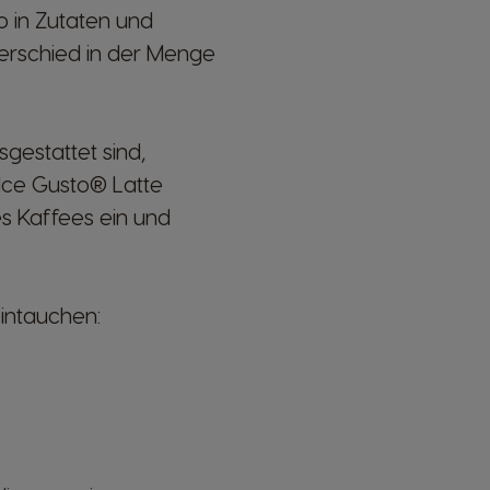
o in Zutaten und
erschied in der Menge
gestattet sind,
lce Gusto® Latte
es Kaffees ein und
intauchen: