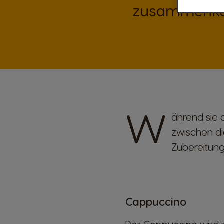
zusammenkom
W
ährend sie 
zwischen di
Zubereitun
Cappuccino