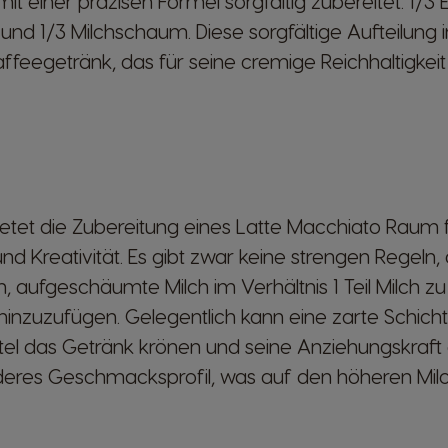
t einer präzisen Formel sorgfältig zubereitet: 1/3 E
d 1/3 Milchschaum. Diese sorgfältige Aufteilung i
Kaffeegetränk, das für seine cremige Reichhaltigke
tet die Zubereitung eines Latte Macchiato Raum 
d Kreativität. Es gibt zwar keine strengen Regeln, a
 aufgeschäumte Milch im Verhältnis 1 Teil Milch zu
inzuzufügen. Gelegentlich kann eine zarte Schic
tel das Getränk krönen und seine Anziehungskraft 
deres Geschmacksprofil, was auf den höheren Milc