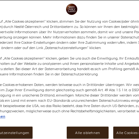
f „Alle Cookies akzeptieren“ klicken, stimmen Sie der Nutzung von Cookies (oder ähnl
n) durch Nestlé Österreich und Drittanbietern zu. So können wir Ihnen den bestmögli
wertvolle Informationen über Ihr Nutzerverhalten sammeln, damit wir und unsere Par
erbung anzeigen können. Mehr Informationen dazu finden Sie in unserer Datenschut
jederzeit Ihre Cookie-Einstellungen ändern oder Ihre Zustimmung widerrufen, indem 
 ändern oder auf den Link „Datenschutzeinstellungen“ klicken.
 „Alle Cookies akzeptieren“ klicken, geben Sie uns auch die Einwilligung, Ihr Einkau
rhalten auf der Website zu analysieren und Ihnen personalisierte Inhalte und Angebot
 stellen. Bei dieser Art der Datenverarbeitung handelt es sich um Profiling gemäß Art
uere Informationen finden Sie in der Datenschutzerklärung.
ie Cookies erhobenen Daten, werden teilweise auch in Drittländer übertragen. Wir wei
e im Zuge Ihrer Einwilligung damit gleichzeitig auch gemäß Art. 49 Abs. 1 S. 1 lit. a DSG
agung in ein unsicheres Drittland, einwilligen. Manche dieser Drittländer werden v
ie sich jemals über die skurrile 
 als ein Land mit einem nach EU-Standards unzureichenden Datenschutzniveau einge
lt beispielsweise die USA, wo das Risiko besteht, dass Ihre Daten durch US-Behörden, z
e gewundert? 'Macchiato' bedeut
ungszwecken, möglicherweise auch ohne Rechtsbehelfsmöglichkeiten, verarbeitet w
nen
tte' einfach 'Milch' heißt. Aber w
se beiden in einer Symphonie d
utzeinstellungen
Alle ablehnen
Alle Cookies