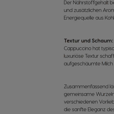
Der Nährstoffgehalt b
und zusätzlichen Aro
Energiequelle aus Koh
Textur und Schaum
Cappuccino hat typis
luxuriöse Textur schaf
aufgeschäumte Milch n
Zusammenfassend läss
gemeinsame Wurzeln ha
verschiedenen Vorlieb
die sanfte Eleganz d