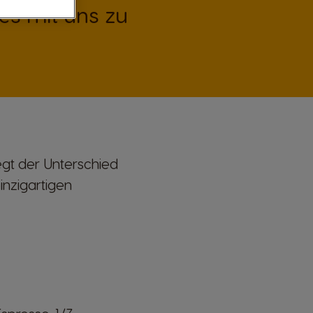
s mit uns zu
egt der Unterschied
inzigartigen