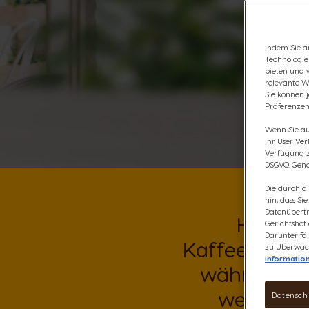
Indem Sie au
Technologie
bieten und 
relevante W
Sie können 
Präferenzen
Wenn Sie auf
Ihr User Ve
Verfügung zu
DSGVO. Gena
Die durch d
hin, dass Si
Datenübertr
Haben S
Gerichtshof
Darunter fäl
Kaffeebegriff
zu Überwach
Informatio
während 'La
wenn die
Datensch