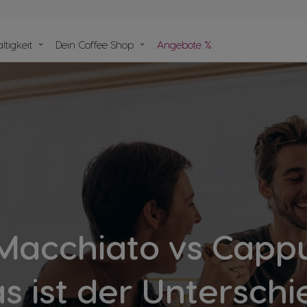
ergleich
tigkeit
Dein Coffee Shop
Angebote %
en
Help-
seln
e
Macchiato vs Capp
s ist der Unterschi