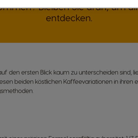
men? Bleiben Sie dran, um alle
entdecken.
auf den ersten Blick kaum zu unterscheiden sind, li
esen beiden köstlichen Kaffeevariationen in ihren e
gsmethoden.