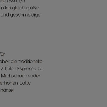
spresso, 1/3
n drei gleich große
it und geschmeidige
für
ber die traditionelle
 2 Teilen Espresso zu
ht Milchschaum oder
erhöhen. Latte
hanteil