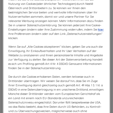
Nutzung von Cookies (oder ähnlicher Technologien) durch Nestlé
Warum wird die Wassermenge pro Tasse
Österreich und Drittanbietern zu. So können wir Ihnen den
nicht automatisch reguliert?
bestmöglichen Service bieten und wertvolle Informationen über Ihr
Nutzerverhalten sammeln, damit wir und unsere Partner für Sie
relevante Werbung anzeigen können. Mehr Informationen dazu finden
Sie in unserer Datenschutzerklärung. Sie können jederzeit Ihre Cookie-
Sind die beiden Kapseln für Milch + Kaffee
Einstellungen ändern oder Ihre Zustimmung widerrufen, indem Sie
hier
schon in der Packung enthalten oder muss ich
Ihre Präferenzen ändern oder auf den Link „Datenschutzeinstellungen“
sie separat kaufen?
klicken.
Wenn Sie auf „Alle Cookies akzeptieren“ klicken, geben Sie uns auch die
Welcher Kaffee wird verwendet?
Einwilligung, Ihr Einkaufsverhalten und Ihr User Verhalten auf der
Website zu analysieren und Ihnen personalisierte Inhalte und Angebote
zur Verfügung zu stellen. Bei dieser Art der Datenverarbeitung handelt
Woher kommen die Bohnen?
es sich um Profiling gemäß Art 4 Nr. 4 DSGVO. Genauere Informationen
finden Sie in der Datenschutzerklärung.
Die durch die Cookies erhobenen Daten, werden teilweise auch in
Drittländer übertragen. Wir weisen Sie darauf hin, dass Sie im Zuge
Ihrer Einwilligung damit gleichzeitig auch gemäß Art. 49 Abs. 1 S. 1 lit. a
Antwort
DSGVO in eine Datenübertragung in ein unsicheres Drittland, einwilligen.
finden
Manche dieser Drittländer werden vom Europäischen Gerichtshof als
(Lieferung,
ein Land mit einem nach EU-Standards unzureichenden
etc.)
Datenschutzniveau eingeschätzt. Darunter fällt beispielsweise die USA,
Kategorien:
wo das Risiko besteht, dass Ihre Daten durch US-Behörden, zu Kontroll-
und zu Überwachungszwecken, möglicherweise auch ohne