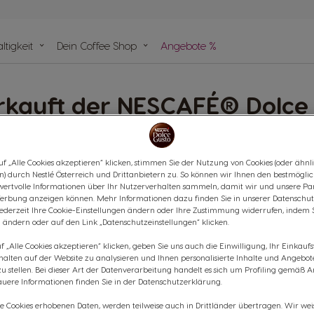
ergleich
tigkeit
Dein Coffee Shop
Angebote %
en
Help-
rkauft der NESCAFÉ® Dolce
seln
e
ecial.T® Produkte?
f „Alle Cookies akzeptieren“ klicken, stimmen Sie der Nutzung von Cookies (oder ähnl
n) durch Nestlé Österreich und Drittanbietern zu. So können wir Ihnen den bestmögli
ie Special.T® Kapseln kannst du in Österreich nur hier erwerben:
Te
wertvolle Informationen über Ihr Nutzerverhalten sammeln, damit wir und unsere Par
erbung anzeigen können. Mehr Informationen dazu finden Sie in unserer Datenschut
jederzeit Ihre Cookie-Einstellungen ändern oder Ihre Zustimmung widerrufen, indem 
 ändern oder auf den Link „Datenschutzeinstellungen“ klicken.
 „Alle Cookies akzeptieren“ klicken, geben Sie uns auch die Einwilligung, Ihr Einkau
rhalten auf der Website zu analysieren und Ihnen personalisierte Inhalte und Angebot
 stellen. Bei dieser Art der Datenverarbeitung handelt es sich um Profiling gemäß Art
uere Informationen finden Sie in der Datenschutzerklärung.
ie Cookies erhobenen Daten, werden teilweise auch in Drittländer übertragen. Wir wei