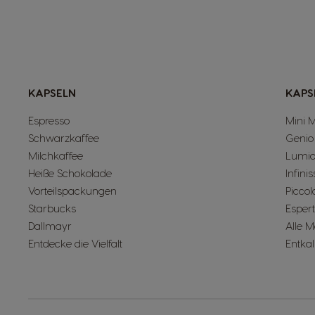
KAPSELN
KAPS
Espresso
Mini 
Schwarzkaffee
Genio
Milchkaffee
Lumi
Heiße Schokolade
Infini
Vorteilspackungen
Piccol
Starbucks
Esper
Dallmayr
Alle 
Entdecke die Vielfalt
Entka