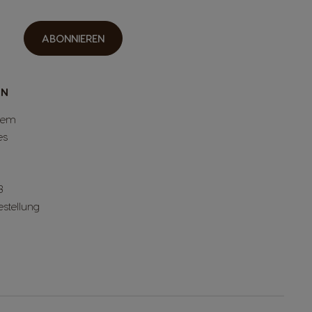
ABONNIEREN
EN
tem
es
B
estellung