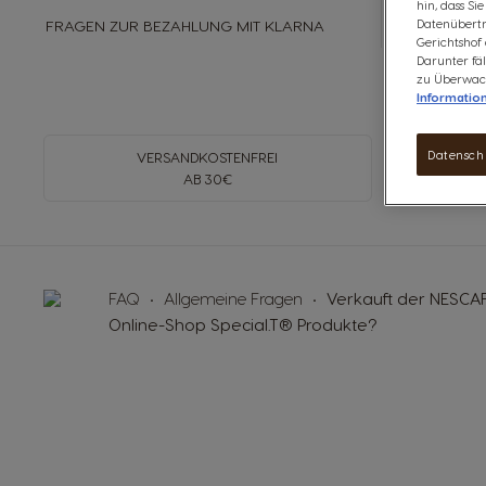
hin, dass Si
Datenübertr
FRAGEN ZUR BEZAHLUNG MIT KLARNA
Gerichtshof
Darunter fäl
zu Überwach
Informatio
Datensch
VERSANDKOSTENFREI
SICH
AB 30€
FAQ
Allgemeine Fragen
Verkauft der NESCA
Online-Shop Special.T® Produkte?