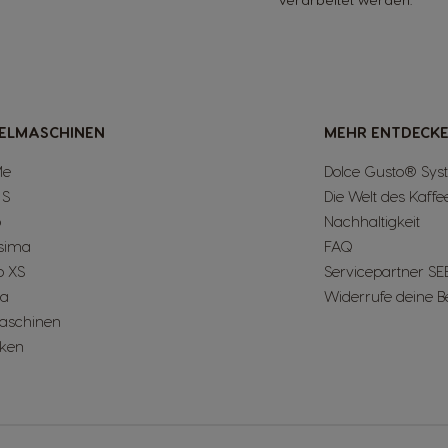
ELMASCHINEN
MEHR ENTDECK
Me
Dolce Gusto® Sys
 S
Die Welt des Kaffe
o
Nachhaltigkeit
ssima
FAQ
o XS
Servicepartner SE
ta
Widerrufe deine B
Maschinen
lken