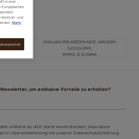
VO in eine
om Europäischen
schätzt.
u Kontroll- und
erden.
Mehr
ZAHLUNG PER KREDITKARTE, APPLEPAY,
 akzeptieren
B
GOOGLEPAY,
N
PAYPAL & KLARNA
Newsletter, um exklusive Vorteile zu erhalten?
ten erklärst du dich damit einverstanden, dass deine
n in Übereinstimmung mit unserer Datenschutzerklärung