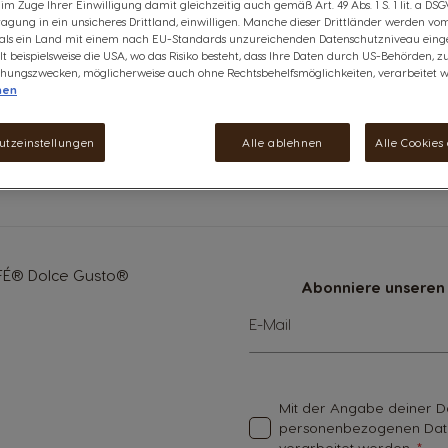
e im Zuge Ihrer Einwilligung damit gleichzeitig auch gemäß Art. 49 Abs. 1 S. 1 lit. a DSG
agung in ein unsicheres Drittland, einwilligen. Manche dieser Drittländer werden v
 als ein Land mit einem nach EU-Standards unzureichenden Datenschutzniveau einge
lt beispielsweise die USA, wo das Risiko besteht, dass Ihre Daten durch US-Behörden, z
ungszwecken, möglicherweise auch ohne Rechtsbehelfsmöglichkeiten, verarbeitet w
nen
utzeinstellungen
Alle ablehnen
Alle Cookies
ERE BEZAHLUNG DANK SSL
LIEFERUNG INNERHAL
VERSCHLÜSSELUNG
VON 2-5 WERKTAGE
FÉ® Dolce Gusto®
Abonniere unseren 
Melde
E-Mail
dich
für
unseren
Newsletter
Mit der Angabe deiner Da
an:
personenbezogenen Date
verarbeitet werden.