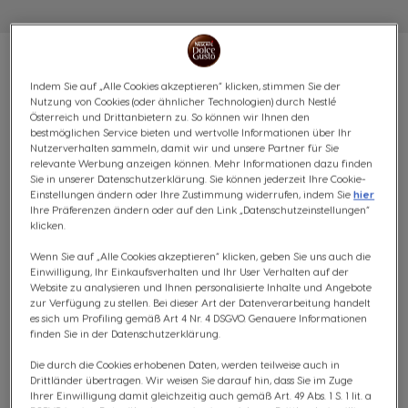
Indem Sie auf „Alle Cookies akzeptieren“ klicken, stimmen Sie der
Nutzung von Cookies (oder ähnlicher Technologien) durch Nestlé
Österreich und Drittanbietern zu. So können wir Ihnen den
VORTEILSPACK DOLCE
bestmöglichen Service bieten und wertvolle Informationen über Ihr
Nutzerverhalten sammeln, damit wir und unsere Partner für Sie
FAMILY - 140 KAPSELN
relevante Werbung anzeigen können. Mehr Informationen dazu finden
Sie in unserer Datenschutzerklärung. Sie können jederzeit Ihre Cookie-
Einstellungen ändern oder Ihre Zustimmung widerrufen, indem Sie
hier
(0)
Ihre Präferenzen ändern oder auf den Link „Datenschutzeinstellungen“
klicken.
KAPSELN:
x140
Kapsel-Symbol
Wenn Sie auf „Alle Cookies akzeptieren“ klicken, geben Sie uns auch die
Einwilligung, Ihr Einkaufsverhalten und Ihr User Verhalten auf der
Website zu analysieren und Ihnen personalisierte Inhalte und Angebote
Erlebe eine wunderbare Auswahl an Getränken mit
zur Verfügung zu stellen. Bei dieser Art der Datenverarbeitung handelt
unserem exklusiven Dolce Gusto Family Bundle, das auf
es sich um Profiling gemäß Art 4 Nr. 4 DSGVO. Genauere Informationen
die vielfältigen Geschmäcker von Kaffeeliebhabern
finden Sie in der Datenschutzerklärung.
zugeschnitten ist. Dieses Bundle präsentiert eine breite
Die durch die Cookies erhobenen Daten, werden teilweise auch in
Auswahl an Aromen, von einem reichhaltigen und
Drittländer übertragen. Wir weisen Sie darauf hin, dass Sie im Zuge
cremigen Latte Macchiato, kräftigen und intensiven
Ihrer Einwilligung damit gleichzeitig auch gemäß Art. 49 Abs. 1 S. 1 lit. a