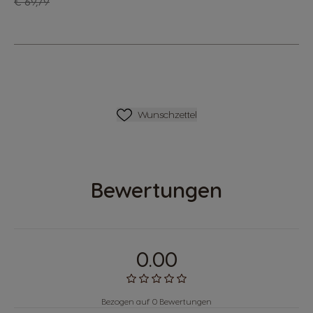
Regulärer Preis
€ 69,79
Wunschliste
Wunschzettel
Bewertungen
0.00
Bezogen auf 0 Bewertungen