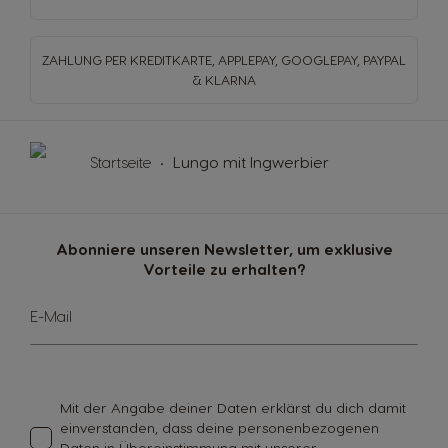
ZAHLUNG PER KREDITKARTE, APPLEPAY, GOOGLEPAY,
PAYPAL
& KLARNA
Startseite
Lungo mit Ingwerbier
Abonniere unseren Newsletter, um exklusive
Vorteile zu erhalten?
Melde
E-Mail
dich
für
unseren
Newsletter
an:
Mit der Angabe deiner Daten erklärst du dich damit
einverstanden, dass deine personenbezogenen
Daten in Übereinstimmung mit unserer