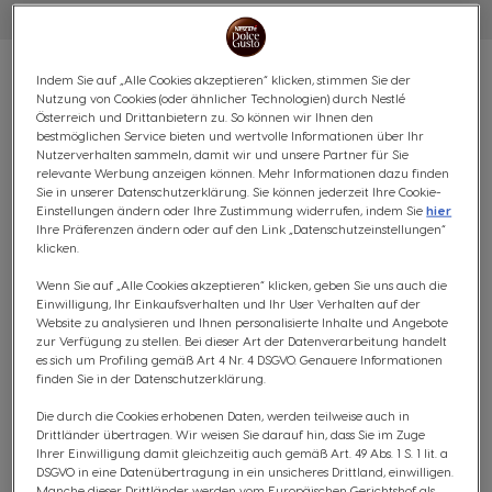
Indem Sie auf „Alle Cookies akzeptieren“ klicken, stimmen Sie der
Nutzung von Cookies (oder ähnlicher Technologien) durch Nestlé
Österreich und Drittanbietern zu. So können wir Ihnen den
bestmöglichen Service bieten und wertvolle Informationen über Ihr
DALLMAYR FAN BUNDLE - 64
Nutzerverhalten sammeln, damit wir und unsere Partner für Sie
relevante Werbung anzeigen können. Mehr Informationen dazu finden
KAPSELN
Sie in unserer Datenschutzerklärung. Sie können jederzeit Ihre Cookie-
Einstellungen ändern oder Ihre Zustimmung widerrufen, indem Sie
hier
Ihre Präferenzen ändern oder auf den Link „Datenschutzeinstellungen“
(0)
klicken.
Wenn Sie auf „Alle Cookies akzeptieren“ klicken, geben Sie uns auch die
KAPSELN:
x64
Einwilligung, Ihr Einkaufsverhalten und Ihr User Verhalten auf der
Kapsel-Symbol
Website zu analysieren und Ihnen personalisierte Inhalte und Angebote
zur Verfügung zu stellen. Bei dieser Art der Datenverarbeitung handelt
Mit unserer Dallmayr Range bieten wir Kaffeeliebhabern
es sich um Profiling gemäß Art 4 Nr. 4 DSGVO. Genauere Informationen
schon seit Jahren köstliche Highlights für ihre Tassen. In
finden Sie in der Datenschutzerklärung.
unserem Dallmayr Fan Bundle findest du 4 unserer
Die durch die Cookies erhobenen Daten, werden teilweise auch in
Dallmayr Sorten - Dallmayr Prodomo, Dallmayr Crema
Drittländer übertragen. Wir weisen Sie darauf hin, dass Sie im Zuge
d'Oro, Dallmayr Crema d'Oro Caffè Latte und Dallmayr
Ihrer Einwilligung damit gleichzeitig auch gemäß Art. 49 Abs. 1 S. 1 lit. a
DSGVO in eine Datenübertragung in ein unsicheres Drittland, einwilligen.
Crema d'Oro Intensa.
Manche dieser Drittländer werden vom Europäischen Gerichtshof als