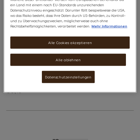
Diese Aktion ist nicht mit anderen aktuellen Angeboten
ein Land mit einem nach EU-Standards unzureichenden
oder Rabatten kombinierbar, einschließlich Gutscheinen,
Datenschutzniveau eingeschätzt. Darunter fällt beispielsweise die USA,
Aktionscodes und Vorteilspacks.
wo das Risiko besteht, dass Ihre Daten durch US-Behörden, zu Kontroll-
und zu Überwachungszwecken, möglicherweise auch ohne
Rechtsbehelfsmöglichkeiten, verarbeitet werden.
Mehr Informationen
Dieses Paket enthält:
1
NESCAFÉ® Dolce Gusto® Dallmayr Crema d'Oro
Alle Cookies akzeptieren
1
NESCAFÉ® Dolce Gusto® Dallmayr Crema d'Oro Intensa
1
NESCAFÉ® Dolce Gusto® Dallmayr Crema d'Oro Caffè
Latte
Alle ablehnen
1
NESCAFÉ® Dolce Gusto® Dallmayr Prodomo
Datenschutzeinstellungen
€ 28,28
The price depends on the chosen options
Regulärer Preis
€ 31,40