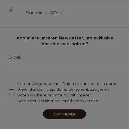
Startseite
Offers
Abonniere unseren Newsletter, um exklusive
Vorteile zu erhalten?
Melde
E-Mail
dich
für
unseren
Newsletter
an:
Mit der Angabe deiner Daten erklärst du dich damit
einverstanden, dass deine personenbezogenen
Daten in Übereinstimmung mit unserer
Datenschutzerklärung verarbeitet werden.
ABONNIEREN