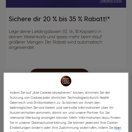
*Weitere Infos
Sichere dir 20 % bis 35 % Rabatt!*
Lege deine Lieblingsboxen (12, 16, 18 Kapseln) in
deinen Warenkorb und spare mehr beim Kauf
größerer Mengen. Der Rabatt wird automatisch
angewendet.
JETZT TEILNEHMEN
Indem Sie auf „Alle Cookies akzeptieren“ klicken, stimmen Sie der
Nutzung von Cookies (oder ähnlicher Technologien) durch Nestlé
Österreich und Drittanbietern zu. So können wir Ihnen den
bestmöglichen Service bieten und wertvolle Informationen über Ihr
Nutzerverhalten sammeln, damit wir und unsere Partner für Sie
relevante Werbung anzeigen können. Mehr Informationen dazu finden
Sie in unserer Datenschutzerklärung. Sie können jederzeit Ihre Cookie-
Einstellungen ändern oder Ihre Zustimmung widerrufen, indem Sie
hier