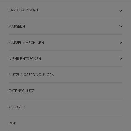
LÄNDERAUSWAHL
KAPSELN
KAPSELMASCHINEN
MEHR ENTDECKEN
NUTZUNGSBEDINGUNGEN
DATENSCHUTZ
MASCHINEN
GETRÄNKE
NACHHALTIGKEIT
COOKIES
MASCHINEN
GETRÄNKE
DEIN COFFEE SHOP
AGB