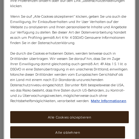
Ihre Präferenzen ändern oder auf den Link „Datenschutzeinstellungen“
klicken.
Wenn Sie auf „Alle Cookies akzeptieren“ klicken, geben Sie uns auch die
Einwilligung, Ihr Einkaufsverhalten und Ihr User Verhalten auf der
Website zu analysieren und Ihnen personalisierte Inhalte und Angebote
zur Verfügung zu stellen. Bei dieser Art der Datenverarbeitung handelt
es sich um Profiling gemäß Art 4 Nr. 4 DSGVO. Genauere Informationen
finden Sie in der Datenschutzerklärung.
Die durch die Cookies erhobenen Daten, werden teilweise auch in
Drittländer übertragen. Wir weisen Sie darauf hin, dass Sie im Zuge
Ihrer Einwilligung damit gleichzeitig auch gemäß Art. 49 Abs. 1 S. 1 lit. a
DSGVO in eine Datenübertragung in ein unsicheres Drittland, einwilligen.
Manche dieser Drittländer werden vom Europäischen Gerichtshof als
ein Land mit einem nach EU-Standards unzureichenden
Datenschutzniveau eingeschätzt. Darunter fällt beispielsweise die USA,
*Weitere Infos
wo das Risiko besteht, dass Ihre Daten durch US-Behörden, zu Kontroll-
und zu Überwachungszwecken, möglicherweise auch ohne
Rechtsbehelfsmöglichkeiten, verarbeitet werden.
Mehr Informationen
Bis zu 4 Gratis-Boxen sichern!
Alle Cookies akzeptieren
Kaufe deine Lieblingskaffees und sichere dir mit
dem Code 3PLUS1 bis zu 4 Gratis-Boxen.
Alle ablehnen