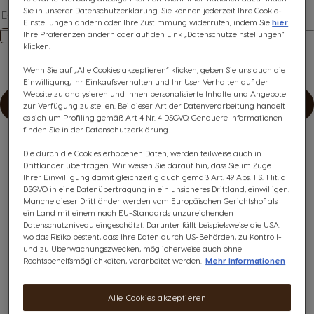
Sie in unserer Datenschutzerklärung. Sie können jederzeit Ihre Cookie-
Einstellungen ändern oder Ihre Zustimmung widerrufen, indem Sie
hier
Ihre Präferenzen ändern oder auf den Link „Datenschutzeinstellungen“
Mit der Angabe Ihrer Daten erklären Sie sich damit
klicken.
einverstanden, dass deine personenbezogenen Daten in
Übereinstimmung mit unserer Datenschutzerklärung
Wenn Sie auf „Alle Cookies akzeptieren“ klicken, geben Sie uns auch die
verarbeitet werden.
Einwilligung, Ihr Einkaufsverhalten und Ihr User Verhalten auf der
Website zu analysieren und Ihnen personalisierte Inhalte und Angebote
ABONNIEREN
zur Verfügung zu stellen. Bei dieser Art der Datenverarbeitung handelt
es sich um Profiling gemäß Art 4 Nr. 4 DSGVO. Genauere Informationen
finden Sie in der Datenschutzerklärung.
Die durch die Cookies erhobenen Daten, werden teilweise auch in
Drittländer übertragen. Wir weisen Sie darauf hin, dass Sie im Zuge
Ihrer Einwilligung damit gleichzeitig auch gemäß Art. 49 Abs. 1 S. 1 lit. a
DSGVO in eine Datenübertragung in ein unsicheres Drittland, einwilligen.
VERSANDKOSTENFREI
AB 30€
Manche dieser Drittländer werden vom Europäischen Gerichtshof als
ein Land mit einem nach EU-Standards unzureichenden
Datenschutzniveau eingeschätzt. Darunter fällt beispielsweise die USA,
wo das Risiko besteht, dass Ihre Daten durch US-Behörden, zu Kontroll-
und zu Überwachungszwecken, möglicherweise auch ohne
SICHERE BEZAHLUNG DANK SSL
VERSCHLÜSSELUNG
Rechtsbehelfsmöglichkeiten, verarbeitet werden.
Mehr Informationen
Alle Cookies akzeptieren