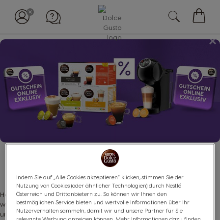
Mein
×
Waren
UNSEREN NEWSLETTER
ABONNIEREN!
Indem Sie auf „Alle Cookies akzeptieren“ klicken, stimmen Sie der
Nutzung von Cookies (oder ähnlicher Technologien) durch Nestlé
Hol dir einen Rabatt von 10 % auf deinen nächsten Online-Kauf,
Österreich und Drittanbietern zu. So können wir Ihnen den
bestmöglichen Service bieten und wertvolle Informationen über Ihr
wenn du jetzt den Newsletter abonnierst. Und erhalte außerdem
Nutzerverhalten sammeln, damit wir und unsere Partner für Sie
unsere besten Deals und exklusiven Vorteile!
relevante Werbung anzeigen können. Mehr Informationen dazu finden