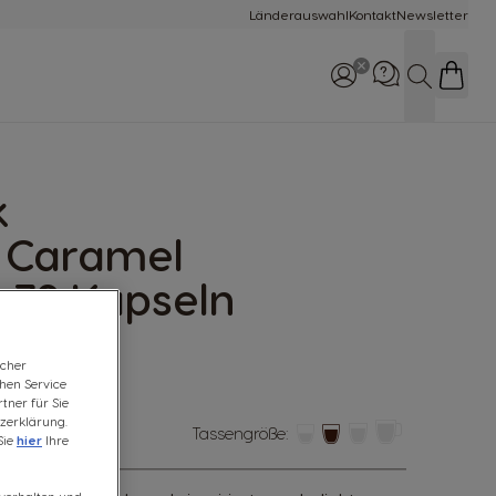
Länderauswahl
Kontakt
Newsletter
Suche
k
Rufe uns an
0800 365 23 48
 Caramel
 72 Kapseln
ert
icher
chen Service
tner für Sie
zerklärung.
Tassengröße:
Sie
hier
Ihre
mbol