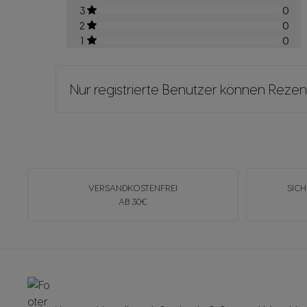
3
0
2
0
1
0
Nur registrierte Benutzer können Rezen
VERSANDKOSTENFREI
SICH
AB 30€