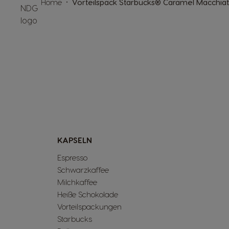
Home
Vorteilspack Starbucks® Caramel Macchiat
KAPSELN
Espresso
Schwarzkaffee
Milchkaffee
Heiße Schokolade
Vorteilspackungen
Starbucks