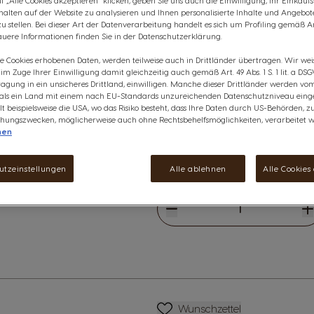
 „Alle Cookies akzeptieren“ klicken, geben Sie uns auch die Einwilligung, Ihr Einkau
Genieße den cremigen und kara
rhalten auf der Website zu analysieren und Ihnen personalisierte Inhalte und Angebot
STARBUCKS® Caramel Macchiato.
 stellen. Bei dieser Art der Datenverarbeitung handelt es sich um Profiling gemäß Art
NESCAFÉ® Dolce Gusto® Maschi
uere Informationen finden Sie in der Datenschutzerklärung.
Diese Aktion ist nicht mit and
ie Cookies erhobenen Daten, werden teilweise auch in Drittländer übertragen. Wir wei
kombinierbar, einschließlich G
e im Zuge Ihrer Einwilligung damit gleichzeitig auch gemäß Art. 49 Abs. 1 S. 1 lit. a DSG
agung in ein unsicheres Drittland, einwilligen. Manche dieser Drittländer werden v
anzeigen
Dieses Paket enthält:
 als ein Land mit einem nach EU-Standards unzureichenden Datenschutzniveau einge
lt beispielsweise die USA, wo das Risiko besteht, dass Ihre Daten durch US-Behörden, z
6
STARBUCKS® Caramel Macchia
ungszwecken, möglicherweise auch ohne Rechtsbehelfsmöglichkeiten, verarbeitet w
nen
€ 35,64
The price depends on the cho
Regulärer Preis
€ 41,94
utzeinstellungen
Alle ablehnen
Alle Cookies
Verringern
Menge
E
Wunschliste
Wunschzettel