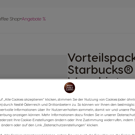
vergleich
offee Shop
Angebote %
len
 Help-
apseln
Vorteilspac
pte
Starbucks®
Macchiato -
Mit Karamell aromatisi
f „Alle Cookies akzeptieren“ klicken, stimmen Sie der Nutzung von Cookies (oder ähnl
n) durch Nestlé Österreich und Drittanbietern zu. So können wir Ihnen den bestmögli
(0)
wertvolle Informationen über Ihr Nutzerverhalten sammeln, damit wir und unsere Par
erbung anzeigen können. Mehr Informationen dazu finden Sie in unserer Datenschut
KAPSELN:
x36
x36
jederzeit Ihre Cookie-Einstellungen ändern oder Ihre Zustimmung widerrufen, indem 
Kapsel-Symbol
Kapsel-Sy
 ändern oder auf den Link „Datenschutzeinstellungen“ klicken.