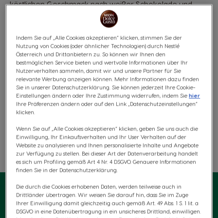
köstlichen Geschmack nach weißer Schokolade und
gekrönt mit einer weichen Schaumschicht, damit du ein
herrlich vertrautes STARBUCKS®-Getränk genießen
kannst.
Indem Sie auf „Alle Cookies akzeptieren“ klicken, stimmen Sie der
Nutzung von Cookies (oder ähnlicher Technologien) durch Nestlé
Inhaltsstoffe
Österreich und Drittanbietern zu. So können wir Ihnen den
bestmöglichen Service bieten und wertvolle Informationen über Ihr
€ 6,99
Nutzerverhalten sammeln, damit wir und unsere Partner für Sie
relevante Werbung anzeigen können. Mehr Informationen dazu finden
175 Punkte
Rabatt wird in Warenkorb angewendet
Sie in unserer Datenschutzerklärung. Sie können jederzeit Ihre Cookie-
Einstellungen ändern oder Ihre Zustimmung widerrufen, indem Sie
hier
Ihre Präferenzen ändern oder auf den Link „Datenschutzeinstellungen“
klicken.
Kostenloser Versand ab 30 €
Wenn Sie auf „Alle Cookies akzeptieren“ klicken, geben Sie uns auch die
Einwilligung, Ihr Einkaufsverhalten und Ihr User Verhalten auf der
Website zu analysieren und Ihnen personalisierte Inhalte und Angebote
zur Verfügung zu stellen. Bei dieser Art der Datenverarbeitung handelt
Wunschliste
Wunschzettel
es sich um Profiling gemäß Art 4 Nr. 4 DSGVO. Genauere Informationen
finden Sie in der Datenschutzerklärung.
Die durch die Cookies erhobenen Daten, werden teilweise auch in
Drittländer übertragen. Wir weisen Sie darauf hin, dass Sie im Zuge
Ihrer Einwilligung damit gleichzeitig auch gemäß Art. 49 Abs. 1 S. 1 lit. a
DSGVO in eine Datenübertragung in ein unsicheres Drittland, einwilligen.