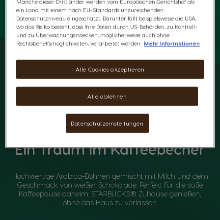
Manche dieser Drittländer werden vom Europäischen Gerichtshof als
ein Land mit einem nach EU-Standards unzureichenden
Datenschutzniveau eingeschätzt. Darunter fällt beispielsweise die USA,
wo das Risiko besteht, dass Ihre Daten durch US-Behörden, zu Kontroll-
und zu Überwachungszwecken, möglicherweise auch ohne
Rechtsbehelfsmöglichkeiten, verarbeitet werden.
Mehr Informationen
Alle Cookies akzeptieren
Alle ablehnen
Datenschutzeinstellungen
Ein Traum im Kaffeebecher
Hochwertige Arabica-Bohnen gemischt mit Milch und dem
Geschmack von weißer Schokolade. Perfekt für die süße
Kaffeepause daheim. STARBUCKS® Zuhause genießen,
ohne das Haus zu verlassen.