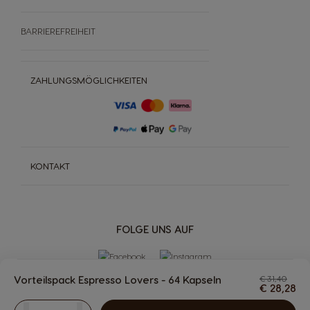
BARRIEREFREIHEIT
ZAHLUNGSMÖGLICHKEITEN
KONTAKT
FOLGE UNS AUF
Vorteilspack Espresso Lovers - 64 Kapseln
€ 31,40
€ 28,28
The