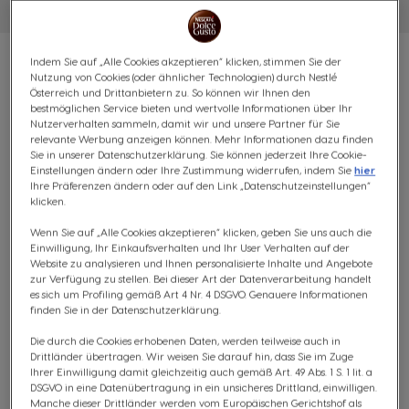
Indem Sie auf „Alle Cookies akzeptieren“ klicken, stimmen Sie der
Nutzung von Cookies (oder ähnlicher Technologien) durch Nestlé
Österreich und Drittanbietern zu. So können wir Ihnen den
bestmöglichen Service bieten und wertvolle Informationen über Ihr
VORTEILSPACK ESPRESSO
Nutzerverhalten sammeln, damit wir und unsere Partner für Sie
relevante Werbung anzeigen können. Mehr Informationen dazu finden
Sie in unserer Datenschutzerklärung. Sie können jederzeit Ihre Cookie-
LOVERS - 64 KAPSELN
Einstellungen ändern oder Ihre Zustimmung widerrufen, indem Sie
hier
Ihre Präferenzen ändern oder auf den Link „Datenschutzeinstellungen“
klicken.
(0)
Wenn Sie auf „Alle Cookies akzeptieren“ klicken, geben Sie uns auch die
KAPSELN:
x64
Einwilligung, Ihr Einkaufsverhalten und Ihr User Verhalten auf der
Kapsel-Symbol
Website zu analysieren und Ihnen personalisierte Inhalte und Angebote
zur Verfügung zu stellen. Bei dieser Art der Datenverarbeitung handelt
Entdecke unsere Auswahl an aromatischen Espressi!
es sich um Profiling gemäß Art 4 Nr. 4 DSGVO. Genauere Informationen
finden Sie in der Datenschutzerklärung.
Unser beliebtes Espresso Lover Bundle besteht aus
jeweils zwei Packungen Ristretto Ardenza und Espresso
Die durch die Cookies erhobenen Daten, werden teilweise auch in
Intenso. Es entführt dich in die vielfältige Welt unser
Drittländer übertragen. Wir weisen Sie darauf hin, dass Sie im Zuge
Ihrer Einwilligung damit gleichzeitig auch gemäß Art. 49 Abs. 1 S. 1 lit. a
Espressi. Freu dich auf die feine, samtige Crema und den
DSGVO in eine Datenübertragung in ein unsicheres Drittland, einwilligen.
aromatischen Geschmack.
Manche dieser Drittländer werden vom Europäischen Gerichtshof als