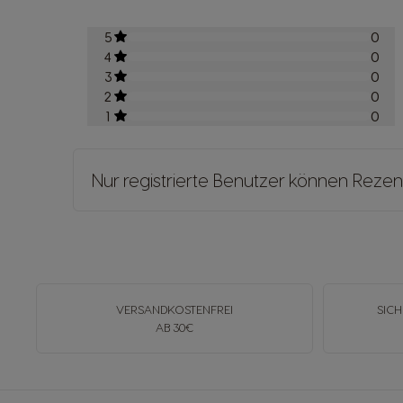
5
0
4
0
3
0
2
0
1
0
Nur registrierte Benutzer können Rezen
VERSANDKOSTENFREI
SICH
AB 30€