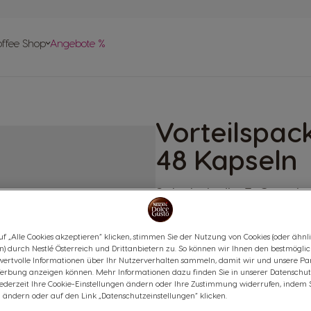
vergleich
offee Shop
Angebote %
len
 Help-
apseln
Vorteilspac
pte
48 Kapseln
Schokoladig & Cremig
(0)
f „Alle Cookies akzeptieren“ klicken, stimmen Sie der Nutzung von Cookies (oder ähnl
KAPSELN:
x48
n) durch Nestlé Österreich und Drittanbietern zu. So können wir Ihnen den bestmögli
Kapsel-Symbol
wertvolle Informationen über Ihr Nutzerverhalten sammeln, damit wir und unsere Par
erbung anzeigen können. Mehr Informationen dazu finden Sie in unserer Datenschut
Unser Nesquik ist besonders s
jederzeit Ihre Cookie-Einstellungen ändern oder Ihre Zustimmung widerrufen, indem 
 ändern oder auf den Link „Datenschutzeinstellungen“ klicken.
abgerundet. Dank der hochwert