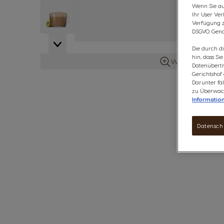
Wenn Sie auf
View larger image
Ihr User Ve
Verfügung zu
DSGVO. Gena
Die durch d
hin, dass Si
Weitere Details 
Datenübertr
Gerichtshof
Darunter fäl
zu Überwach
Informatio
Datensch