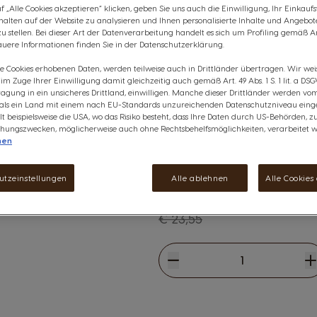
Genuss für alle Schokoladenlie
 „Alle Cookies akzeptieren“ klicken, geben Sie uns auch die Einwilligung, Ihr Einkau
NESCAFÉ® Dolce Gusto® Kapseln
rhalten auf der Website zu analysieren und Ihnen personalisierte Inhalte und Angebot
 stellen. Bei dieser Art der Datenverarbeitung handelt es sich um Profiling gemäß Art
Zubereitung freigegeben.
uere Informationen finden Sie in der Datenschutzerklärung.
Diese Aktion ist nicht mit and
ie Cookies erhobenen Daten, werden teilweise auch in Drittländer übertragen. Wir wei
e im Zuge Ihrer Einwilligung damit gleichzeitig auch gemäß Art. 49 Abs. 1 S. 1 lit. a DSG
kombinierbar, einschließlich G
anzeigen
agung in ein unsicheres Drittland, einwilligen. Manche dieser Drittländer werden v
Inhaltsstoffe
Was ist der Nutri-
 als ein Land mit einem nach EU-Standards unzureichenden Datenschutzniveau einge
lt beispielsweise die USA, wo das Risiko besteht, dass Ihre Daten durch US-Behörden, z
Dieses Paket enthält:
ungszwecken, möglicherweise auch ohne Rechtsbehelfsmöglichkeiten, verarbeitet w
nen
3
NESCAFÉ® Dolce Gusto® Nesqu
utzeinstellungen
Alle ablehnen
Alle Cookies
€ 21,21
The price depends on the cho
Regulärer Preis
€ 23,55
Verringern
Menge
E