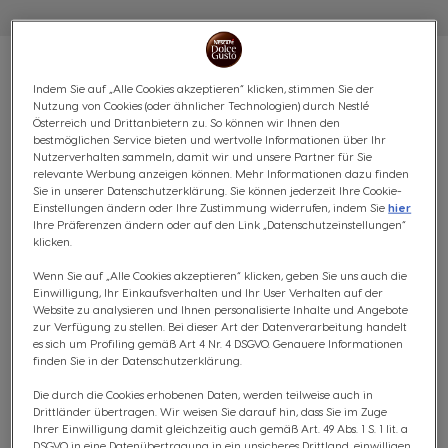
Indem Sie auf „Alle Cookies akzeptieren“ klicken, stimmen Sie der
Nutzung von Cookies (oder ähnlicher Technologien) durch Nestlé
Österreich und Drittanbietern zu. So können wir Ihnen den
VORTEILSPACK CAPPUCCINO
bestmöglichen Service bieten und wertvolle Informationen über Ihr
Nutzerverhalten sammeln, damit wir und unsere Partner für Sie
FETTARM & UNGESÜSST - 3
relevante Werbung anzeigen können. Mehr Informationen dazu finden
Sie in unserer Datenschutzerklärung. Sie können jederzeit Ihre Cookie-
Einstellungen ändern oder Ihre Zustimmung widerrufen, indem Sie
hier
PACKUNGEN
Ihre Präferenzen ändern oder auf den Link „Datenschutzeinstellungen“
klicken.
Leicht & Aromatisch
Wenn Sie auf „Alle Cookies akzeptieren“ klicken, geben Sie uns auch die
Einwilligung, Ihr Einkaufsverhalten und Ihr User Verhalten auf der
(0)
Website zu analysieren und Ihnen personalisierte Inhalte und Angebote
zur Verfügung zu stellen. Bei dieser Art der Datenverarbeitung handelt
es sich um Profiling gemäß Art 4 Nr. 4 DSGVO. Genauere Informationen
KAPSELN:
x24
x24
finden Sie in der Datenschutzerklärung.
Kapsel-Symbol
Kapsel-Symbol
Die durch die Cookies erhobenen Daten, werden teilweise auch in
Erlebe den Genuss von klassischem Cappuccino fettarm
Drittländer übertragen. Wir weisen Sie darauf hin, dass Sie im Zuge
& ungesüßt, jetzt in einer Vorteilspackung! Unser
Ihrer Einwilligung damit gleichzeitig auch gemäß Art. 49 Abs. 1 S. 1 lit. a
DSGVO in eine Datenübertragung in ein unsicheres Drittland, einwilligen.