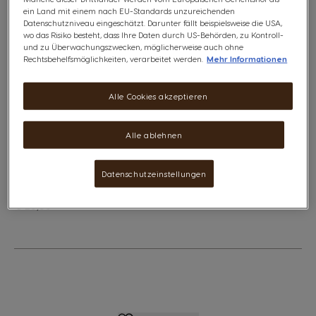
gerösteten Mischung aus Premium-Arabica-Bohnen aus
ein Land mit einem nach EU-Standards unzureichenden
Äthiopien, Brasilien und Kolumbien.
Datenschutzniveau eingeschätzt. Darunter fällt beispielsweise die USA,
Diese Aktion ist nicht mit anderen aktuellen Angeboten
wo das Risiko besteht, dass Ihre Daten durch US-Behörden, zu Kontroll-
und zu Überwachungszwecken, möglicherweise auch ohne
oder Rabatten kombinierbar, einschließlich Gutscheinen,
Rechtsbehelfsmöglichkeiten, verarbeitet werden.
Mehr Informationen
Aktionscodes und Vorteilspacks.
Alle Cookies akzeptieren
Dieses Paket enthält:
3
NESCAFÉ® Dolce Gusto® Lungo
Alle ablehnen
Inhaltsstoffe
Datenschutzeinstellungen
€ 21,21
The price depends on the chosen options
Regulärer Preis
€ 23,55