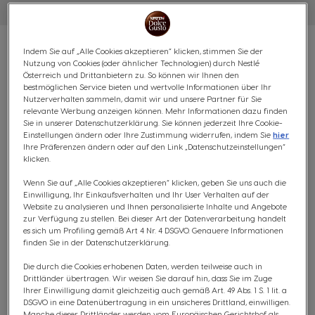
Indem Sie auf „Alle Cookies akzeptieren“ klicken, stimmen Sie der
Nutzung von Cookies (oder ähnlicher Technologien) durch Nestlé
Österreich und Drittanbietern zu. So können wir Ihnen den
bestmöglichen Service bieten und wertvolle Informationen über Ihr
VORTEILSPACK LUNGO - 48
Nutzerverhalten sammeln, damit wir und unsere Partner für Sie
relevante Werbung anzeigen können. Mehr Informationen dazu finden
KAPSELN
Sie in unserer Datenschutzerklärung. Sie können jederzeit Ihre Cookie-
Einstellungen ändern oder Ihre Zustimmung widerrufen, indem Sie
hier
Ihre Präferenzen ändern oder auf den Link „Datenschutzeinstellungen“
Ausgewogen & mit saften Röstaromen
klicken.
6
Wenn Sie auf „Alle Cookies akzeptieren“ klicken, geben Sie uns auch die
(0)
INTENSITÄT
Einwilligung, Ihr Einkaufsverhalten und Ihr User Verhalten auf der
Website zu analysieren und Ihnen personalisierte Inhalte und Angebote
KAPSELN:
x48
zur Verfügung zu stellen. Bei dieser Art der Datenverarbeitung handelt
Kapsel-Symbol
es sich um Profiling gemäß Art 4 Nr. 4 DSGVO. Genauere Informationen
finden Sie in der Datenschutzerklärung.
Der Espresso in groß. Dieser reichhaltige, ausgewogene
Die durch die Cookies erhobenen Daten, werden teilweise auch in
Arabica-Kaffee zeichnet sich durch Röstnoten und
Drittländer übertragen. Wir weisen Sie darauf hin, dass Sie im Zuge
Aromen schwarzer Johannisbeere aus. Entdecke den
Ihrer Einwilligung damit gleichzeitig auch gemäß Art. 49 Abs. 1 S. 1 lit. a
DSGVO in eine Datenübertragung in ein unsicheres Drittland, einwilligen.
leicht würzigen Geschmack dieser mittelstark
Manche dieser Drittländer werden vom Europäischen Gerichtshof als