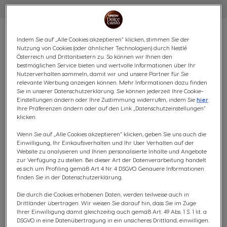
Indem Sie auf „Alle Cookies akzeptieren“ klicken, stimmen Sie der
Nutzung von Cookies (oder ähnlicher Technologien) durch Nestlé
Österreich und Drittanbietern zu. So können wir Ihnen den
bestmöglichen Service bieten und wertvolle Informationen über Ihr
VORTEILSPACK STARBUCKS®
Nutzerverhalten sammeln, damit wir und unsere Partner für Sie
relevante Werbung anzeigen können. Mehr Informationen dazu finden
HOUSE BLEND GRANDE - 72
Sie in unserer Datenschutzerklärung. Sie können jederzeit Ihre Cookie-
Einstellungen ändern oder Ihre Zustimmung widerrufen, indem Sie
hier
KAPSELN
Ihre Präferenzen ändern oder auf den Link „Datenschutzeinstellungen“
klicken.
Intensive Karamellnoten
Wenn Sie auf „Alle Cookies akzeptieren“ klicken, geben Sie uns auch die
Einwilligung, Ihr Einkaufsverhalten und Ihr User Verhalten auf der
8
Website zu analysieren und Ihnen personalisierte Inhalte und Angebote
(0)
INTENSITÄT
zur Verfügung zu stellen. Bei dieser Art der Datenverarbeitung handelt
es sich um Profiling gemäß Art 4 Nr. 4 DSGVO. Genauere Informationen
KAPSELN:
x72
finden Sie in der Datenschutzerklärung.
Kapsel-Symbol
Die durch die Cookies erhobenen Daten, werden teilweise auch in
Drittländer übertragen. Wir weisen Sie darauf hin, dass Sie im Zuge
Entdecke den STARBUCKS® House Blend Grande - eine
Ihrer Einwilligung damit gleichzeitig auch gemäß Art. 49 Abs. 1 S. 1 lit. a
besondere Mischung aus feinen Kaffeebohnen aus
DSGVO in eine Datenübertragung in ein unsicheres Drittland, einwilligen.