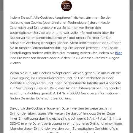
Indem Sie auf „Alle Cookies akzeptieren“ klicken, stimmen Sie der
Nutzung von Cookies (oder ähnlicher Technologien) durch Nestlé
Österreich und Drittanbietern zu. So können wir Ihnen den
bestmöglichen Service bieten und wertvolle Informationen über Ihr
Nutzerverhalten sammeln, damit wir und unsere Partner für Sie
VORTEILSPACK DALLMAYR
relevante Werbung anzeigen können. Mehr Informationen dazu finden
Sie in unserer Datenschutzerklärung. Sie können jederzeit Ihre Cookie-
PRODOMO - 96 KAPSELN
Einstellungen ändern oder Ihre Zustimmung widerrufen, indem Sie
hier
Ihre Präferenzen ändern oder auf den Link „Datenschutzeinstellungen“
klicken.
RAFFINIERT & BLUMIG
Wenn Sie auf „Alle Cookies akzeptieren“ klicken, geben Sie uns auch die
Einwilligung, Ihr Einkaufsverhalten und Ihr User Verhalten auf der
(0)
Website zu analysieren und Ihnen personalisierte Inhalte und Angebote
zur Verfügung zu stellen. Bei dieser Art der Datenverarbeitung handelt
KAPSELN:
x96
es sich um Profiling gemäß Art 4 Nr. 4 DSGVO. Genauere Informationen
Kapsel-Symbol
finden Sie in der Datenschutzerklärung.
Beginne deinen Tag mit dem einzigartigen Geschmack
Die durch die Cookies erhobenen Daten, werden teilweise auch in
Drittländer übertragen. Wir weisen Sie darauf hin, dass Sie im Zuge
unseres Dallmayr Prodomo. Lass dich vom vollmundigen,
Ihrer Einwilligung damit gleichzeitig auch gemäß Art. 49 Abs. 1 S. 1 lit. a
leicht blumigen Aroma der feinen Arabica-Bohnen aus
DSGVO in eine Datenübertragung in ein unsicheres Drittland, einwilligen.
dem Hochland begeistern.
Manche dieser Drittländer werden vom Europäischen Gerichtshof als