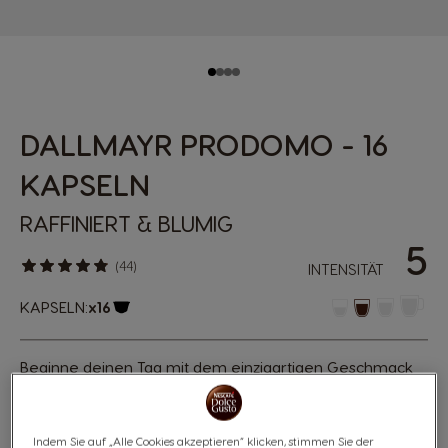
DALLMAYR PRODOMO - 16
KAPSELN
RAFFINIERT & BLUMIG
5
(44)
INTENSITÄT
KAPSELN:
x16
Kapsel-Symbol
Beginne deinen Tag mit dem einzigartigen Geschmack
unseres Dallmayr Prodomo. Lass dich vom vollmundigen,
leicht blumigen Aroma der feinen Arabica-Bohnen aus
dem Hochland begeistern.
Indem Sie auf „Alle Cookies akzeptieren“ klicken, stimmen Sie der