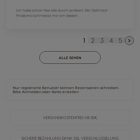
Ich habe schon fast alle durch probiert. Der Dallmayr
Prodomo schmeckt mir am besten.
1
2
3
4
5
Sie lesen gerade di
Seite
Seite
Seite
Seite
ALLE SEHEN
Nur registrierte Benutzer können Rezensionen schreiben.
Bitte
Anmelden
oder
Konto erstellen
.
VERSANDKOSTENFREI
AB 30€
SICHERE BEZAHLUNG DANK SSL
VERSCHLÜSSELUNG