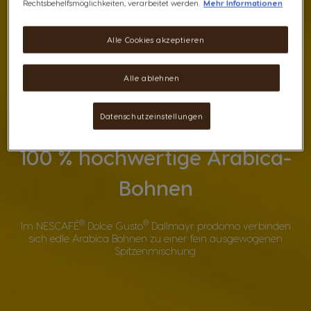
Rechtsbehelfsmöglichkeiten, verarbeitet werden.
Mehr Informationen
Alle Cookies akzeptieren
Alle ablehnen
Datenschutzeinstellungen
100 % hochwertige Arabica-
Bohnen
®
®
Im NESCAFÉ
Dolce Gusto
Dallmayr prodomo verbinden
sich edle Arabica Bohnen zu einer fein ausgewogenen
Spitzenmischung.