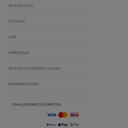
Entdecke die Vielfalt
Esperta
FAQ
DATENSCHUTZ
Alle Maschinen
Servicepartner SEB
Entkalken
Widerrufe deine Bestellung
COOKIES
AGB
IMPRESSUM
DATENSCHUTZEINSTELLUNGEN
BARRIEREFREIHEIT
ZAHLUNGSMÖGLICHKEITEN