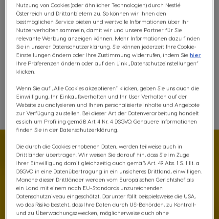
Inhaltsstoffe
Nutzung von Cookies (oder ähnlicher Technologien) durch Nestlé
Österreich und Drittanbietern zu. So können wir Ihnen den
bestmöglichen Service bieten und wertvolle Informationen über Ihr
€ 7,85
Nutzerverhalten sammeln, damit wir und unsere Partner für Sie
200 Punkte
relevante Werbung anzeigen können. Mehr Informationen dazu finden
Rabatt wird in Warenkorb angewendet
Sie in unserer Datenschutzerklärung. Sie können jederzeit Ihre Cookie-
Einstellungen ändern oder Ihre Zustimmung widerrufen, indem Sie
hier
Ihre Präferenzen ändern oder auf den Link „Datenschutzeinstellungen“
klicken.
Kostenloser Versand ab 30 €
Wenn Sie auf „Alle Cookies akzeptieren“ klicken, geben Sie uns auch die
Einwilligung, Ihr Einkaufsverhalten und Ihr User Verhalten auf der
Website zu analysieren und Ihnen personalisierte Inhalte und Angebote
zur Verfügung zu stellen. Bei dieser Art der Datenverarbeitung handelt
Wunschliste
Wunschzettel
es sich um Profiling gemäß Art 4 Nr. 4 DSGVO. Genauere Informationen
finden Sie in der Datenschutzerklärung.
Die durch die Cookies erhobenen Daten, werden teilweise auch in
Drittländer übertragen. Wir weisen Sie darauf hin, dass Sie im Zuge
Ihrer Einwilligung damit gleichzeitig auch gemäß Art. 49 Abs. 1 S. 1 lit. a
DSGVO in eine Datenübertragung in ein unsicheres Drittland, einwilligen.
Manche dieser Drittländer werden vom Europäischen Gerichtshof als
ein Land mit einem nach EU-Standards unzureichenden
Datenschutzniveau eingeschätzt. Darunter fällt beispielsweise die USA,
wo das Risiko besteht, dass Ihre Daten durch US-Behörden, zu Kontroll-
und zu Überwachungszwecken, möglicherweise auch ohne