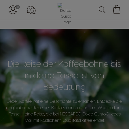
Mein
Waren
Die Reise der Kaffeebohne bis
in deine Tasse ist von
Bedeutung
Jeder Kaffee hat eine Geschichte zu erzählen. Entdecke die
unglaubliche Reise der Kaffeebohne auf ihrem Weg in deine
Tasse — eine Reise, die bei NESCAFÉ® Dolce Gusto® jedes
Mal mit köstlichem Qualitätskaffee endet.