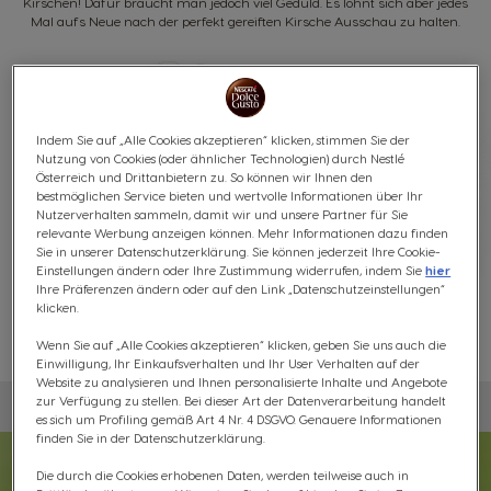
Kirschen! Dafür braucht man jedoch viel Geduld. Es lohnt sich aber jedes
Mal aufs Neue nach der perfekt gereiften Kirsche Ausschau zu halten.
Indem Sie auf „Alle Cookies akzeptieren“ klicken, stimmen Sie der
Nutzung von Cookies (oder ähnlicher Technologien) durch Nestlé
Österreich und Drittanbietern zu. So können wir Ihnen den
bestmöglichen Service bieten und wertvolle Informationen über Ihr
Nutzerverhalten sammeln, damit wir und unsere Partner für Sie
relevante Werbung anzeigen können. Mehr Informationen dazu finden
Sie in unserer Datenschutzerklärung. Sie können jederzeit Ihre Cookie-
Einstellungen ändern oder Ihre Zustimmung widerrufen, indem Sie
hier
Ihre Präferenzen ändern oder auf den Link „Datenschutzeinstellungen“
klicken.
Wenn Sie auf „Alle Cookies akzeptieren“ klicken, geben Sie uns auch die
Einwilligung, Ihr Einkaufsverhalten und Ihr User Verhalten auf der
Website zu analysieren und Ihnen personalisierte Inhalte und Angebote
zur Verfügung zu stellen. Bei dieser Art der Datenverarbeitung handelt
es sich um Profiling gemäß Art 4 Nr. 4 DSGVO. Genauere Informationen
finden Sie in der Datenschutzerklärung.
Die durch die Cookies erhobenen Daten, werden teilweise auch in
Keine zwei Röstungen sind