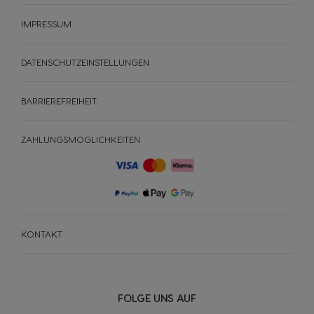
IMPRESSUM
DATENSCHUTZEINSTELLUNGEN
MASCHINEN
GETRÄNKE
NACHHALTIGKEIT
BARRIEREFREIHEIT
MASCHINEN
GETRÄNKE
DEIN COFFEE SHOP
ZAHLUNGSMÖGLICHKEITEN
ANGEBOTE %
Maschinenvergleich
Maschinen Help-Center
Schnell Nachbestellen
KONTAKT
FOLGE UNS AUF