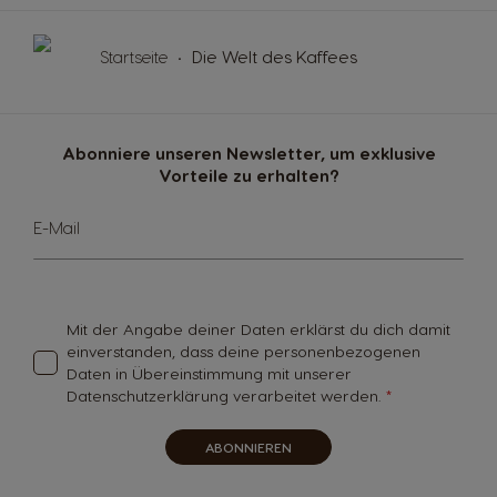
Startseite
Die Welt des Kaffees
Abonniere unseren Newsletter, um exklusive
Vorteile zu erhalten?
Melde
E-Mail
dich
für
unseren
Newsletter
an:
Mit der Angabe deiner Daten erklärst du dich damit
einverstanden, dass deine personenbezogenen
Daten in Übereinstimmung mit unserer
Datenschutzerklärung verarbeitet werden.
ABONNIEREN