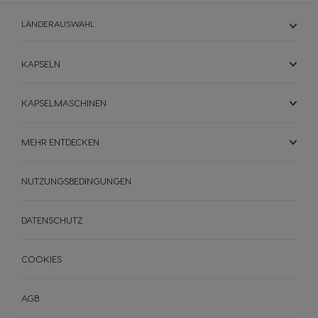
LÄNDERAUSWAHL
KAPSELN
KAPSELMASCHINEN
MEHR ENTDECKEN
NUTZUNGSBEDINGUNGEN
DATENSCHUTZ
MASCHINEN
GETRÄNKE
NACHHALTIGKEIT
COOKIES
MASCHINEN
GETRÄNKE
DEIN COFFEE SHOP
AGB