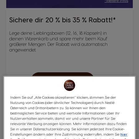
*Weitere Infos
Sichere dir 20 % bis 35 % Rabatt!*
Lege deine Lieblingsboxen (12, 16, 18 Kapseln) in
deinen Warenkorb und spare mehr beim Kauf
größerer Mengen. Der Rabatt wird automatisch
angewendet.
JETZT TEILNEHMEN
Indem Sie auf „Alle Cookies akzeptieren“ klicken, stimmen Sie der
Nutzung von Cookies (oder ähnlicher Technologien) durch Nestlé
Österreich und Drittanbietern zu. So können wir Ihnen den
bestmöglichen Service bieten und wertvolle Informationen über Ihr
Nutzerverhalten sammeln, damit wir und unsere Partner für Sie
relevante Werbung anzeigen können. Mehr Informationen dazu finden
Sie in unserer Datenschutzerklärung. Sie können jederzeit Ihre Cookie-
Einstellungen ändern oder Ihre Zustimmung widerrufen, indem Sie
hier