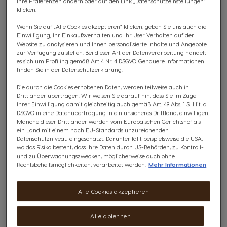
Ihre Präferenzen ändern oder auf den Link „Datenschutzeinstellungen“
klicken.
Wenn Sie auf „Alle Cookies akzeptieren“ klicken, geben Sie uns auch die
Einwilligung, Ihr Einkaufsverhalten und Ihr User Verhalten auf der
Website zu analysieren und Ihnen personalisierte Inhalte und Angebote
zur Verfügung zu stellen. Bei dieser Art der Datenverarbeitung handelt
es sich um Profiling gemäß Art 4 Nr. 4 DSGVO. Genauere Informationen
finden Sie in der Datenschutzerklärung.
Die durch die Cookies erhobenen Daten, werden teilweise auch in
Drittländer übertragen. Wir weisen Sie darauf hin, dass Sie im Zuge
Ihrer Einwilligung damit gleichzeitig auch gemäß Art. 49 Abs. 1 S. 1 lit. a
DSGVO in eine Datenübertragung in ein unsicheres Drittland, einwilligen.
Manche dieser Drittländer werden vom Europäischen Gerichtshof als
ein Land mit einem nach EU-Standards unzureichenden
Datenschutzniveau eingeschätzt. Darunter fällt beispielsweise die USA,
*Weitere Infos
wo das Risiko besteht, dass Ihre Daten durch US-Behörden, zu Kontroll-
und zu Überwachungszwecken, möglicherweise auch ohne
Rechtsbehelfsmöglichkeiten, verarbeitet werden.
Mehr Informationen
Bis zu 4 Gratis-Boxen sichern!
Alle Cookies akzeptieren
Kaufe deine Lieblingskaffees und sichere dir mit
dem Code 3PLUS1 bis zu 4 Gratis-Boxen.
Alle ablehnen