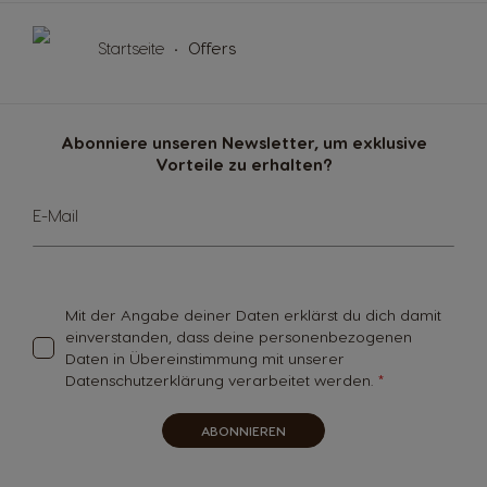
Startseite
Offers
Abonniere unseren Newsletter, um exklusive
Vorteile zu erhalten?
Melde
E-Mail
dich
für
unseren
Newsletter
an:
Mit der Angabe deiner Daten erklärst du dich damit
einverstanden, dass deine personenbezogenen
Daten in Übereinstimmung mit unserer
Datenschutzerklärung verarbeitet werden.
ABONNIEREN