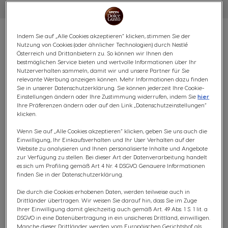
Indem Sie auf „Alle Cookies akzeptieren“ klicken, stimmen Sie der
Nutzung von Cookies (oder ähnlicher Technologien) durch Nestlé
Österreich und Drittanbietern zu. So können wir Ihnen den
bestmöglichen Service bieten und wertvolle Informationen über Ihr
VORTEILSPACK CAFÉ AU
Nutzerverhalten sammeln, damit wir und unsere Partner für Sie
relevante Werbung anzeigen können. Mehr Informationen dazu finden
Sie in unserer Datenschutzerklärung. Sie können jederzeit Ihre Cookie-
LAIT - 96 KAPSELN
Einstellungen ändern oder Ihre Zustimmung widerrufen, indem Sie
hier
Ihre Präferenzen ändern oder auf den Link „Datenschutzeinstellungen“
Ausgewogen & harmonisch
klicken.
7
Wenn Sie auf „Alle Cookies akzeptieren“ klicken, geben Sie uns auch die
(0)
INTENSITÄT
Einwilligung, Ihr Einkaufsverhalten und Ihr User Verhalten auf der
Website zu analysieren und Ihnen personalisierte Inhalte und Angebote
KAPSELN:
x96
zur Verfügung zu stellen. Bei dieser Art der Datenverarbeitung handelt
Kapsel-Symbol
es sich um Profiling gemäß Art 4 Nr. 4 DSGVO. Genauere Informationen
finden Sie in der Datenschutzerklärung.
Genieße den kräftigen Robusta-Kaffee mit intensivem
Die durch die Cookies erhobenen Daten, werden teilweise auch in
Charakter und cremiger Milch - zubereitet mit nur einer
Drittländer übertragen. Wir weisen Sie darauf hin, dass Sie im Zuge
Kapsel. Mittelstark geröstet und ausgewogen für den
Ihrer Einwilligung damit gleichzeitig auch gemäß Art. 49 Abs. 1 S. 1 lit. a
DSGVO in eine Datenübertragung in ein unsicheres Drittland, einwilligen.
perfekten Start in den Tag oder eine erholsame Pause
Manche dieser Drittländer werden vom Europäischen Gerichtshof als